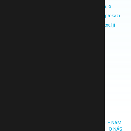
Taška do porodnice
Chci, aby sebrala h...o
Nejlepší porodnice
Syn prý ve školce překáží
Nejoblíbenější jména
Dal jí drobné a poznal ji
Těhotenská kalkulačka
Spotřebitel iDNES
Albert leták
Kaufland leták
Lidl leták
Penny leták
Tesco leták
Globus leták
ŽEBŘÍČEK
BLOG
NAŠI ODBORNÍCI
NAPIŠTE NÁM
PODMÍNKY UŽITÍ
POUČENÍ OOÚ
REKLAMA
O NÁS