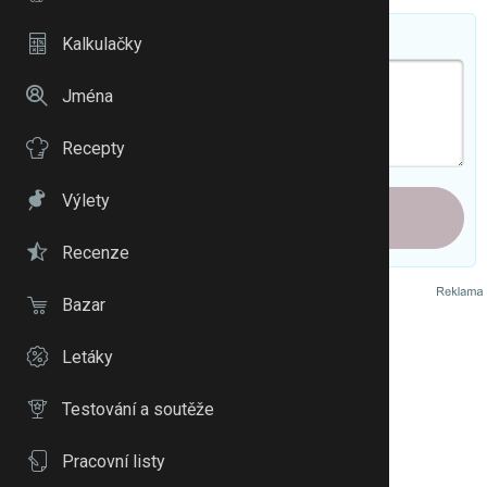
Váš příspěvek
Kalkulačky
Jména
Recepty
Výlety
Přidat příspěvek
Recenze
Bazar
Letáky
Testování a soutěže
Pracovní listy