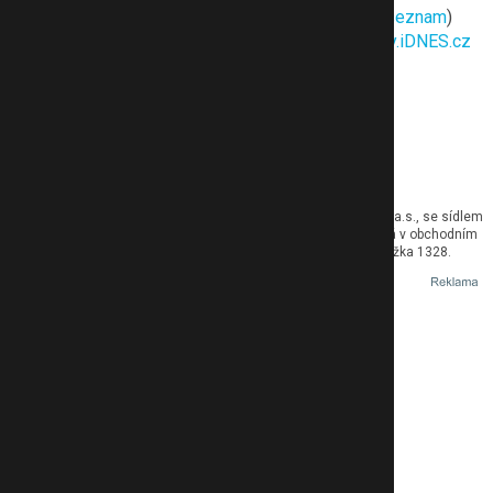
NÁPOVĚDA
MAPA WEBU
RSS
Cookies
(
seznam
)
LABUŽNÍK.CZ
AROME.CZ
iDNES.cz
Recepty.iDNES.cz
Desktop
Přepnout na dark (beta)
Nahlásit
© 2026 eMimino.cz Provozovatelem tohoto serveru je MAFRA, a.s., se sídlem
Karla Engliše 519/11, 150 00 Praha 5, IČO: 45313351, zapsaná v obchodním
rejstříku vedeném Městským soudem v Praze, oddíl B, vložka 1328.