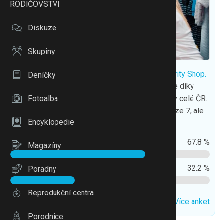
RODIČOVSTVÍ
Diskuze
Skupiny
Mezi oblíbené second handy patří i
Fashion Charity Shop.
Deníčky
Obchod provozuje Klub svobodných matek, které díky
Fotoalba
vašim nákupům pomáhají rodinám samoživitelů v celé ČR.
Jejich obchody najdete v Hovorčovicích a na Praze 7, ale
Encyklopedie
nakoupit můžete i na e-shopu.
Ano
67.8 %
Magazíny
Ne
32.2 %
Poradny
Reprodukční centra
0
Více anket
Porodnice