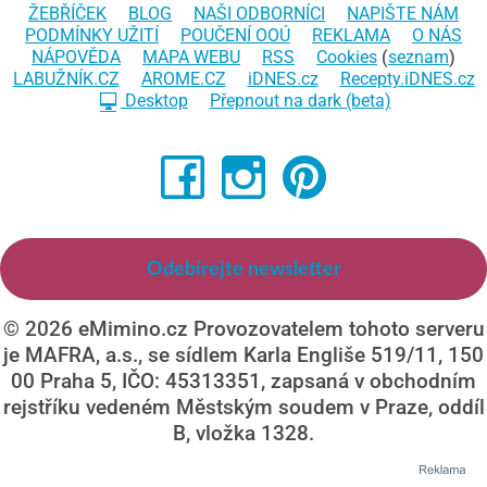
ŽEBŘÍČEK
BLOG
NAŠI ODBORNÍCI
NAPIŠTE NÁM
PODMÍNKY UŽITÍ
POUČENÍ OOÚ
REKLAMA
O NÁS
NÁPOVĚDA
MAPA WEBU
RSS
Cookies
(
seznam
)
LABUŽNÍK.CZ
AROME.CZ
iDNES.cz
Recepty.iDNES.cz
Desktop
Přepnout na dark (beta)
Odebírejte newsletter
© 2026 eMimino.cz Provozovatelem tohoto serveru
je MAFRA, a.s., se sídlem Karla Engliše 519/11, 150
00 Praha 5, IČO: 45313351, zapsaná v obchodním
rejstříku vedeném Městským soudem v Praze, oddíl
B, vložka 1328.