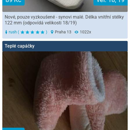
Nové, pouze vyzkoušené - synovi malé. Délka vnitřní stélky
122 mm (odpovídá velikosti 18/19)
rush (
)
Praha 13
1022x
Teplé capáčky