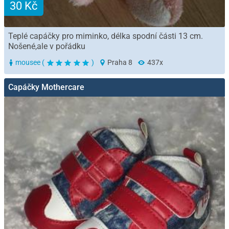
30 Kč
Teplé capáčky pro miminko, délka spodní části 13 cm.
Nošené,ale v pořádku
mousee (
)
Praha 8
437x
Capáčky Mothercare