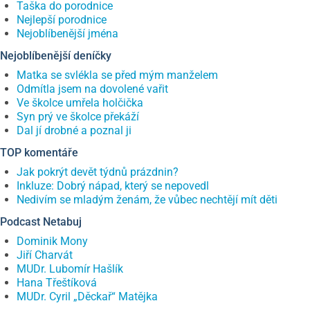
Taška do porodnice
Nejlepší porodnice
Nejoblíbenější jména
Nejoblíbenější deníčky
Matka se svlékla se před mým manželem
Odmítla jsem na dovolené vařit
Ve školce umřela holčička
Syn prý ve školce překáží
Dal jí drobné a poznal ji
TOP komentáře
Jak pokrýt devět týdnů prázdnin?
Inkluze: Dobrý nápad, který se nepovedl
Nedivím se mladým ženám, že vůbec nechtějí mít děti
Podcast Netabuj
Dominik Mony
Jiří Charvát
MUDr. Lubomír Hašlík
Hana Třeštíková
MUDr. Cyril „Děckař“ Matějka