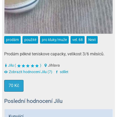
prodám
použité
pro kluky/muže
vel. 68
Next
Prodám pěkné teniskove capacky, velikost 3/6 měsíců.
Jilu (
)
Jihlava
Zobrazit hodnocení Jilu (7)
sdílet
70 Kč
Poslední hodnocení Jilu
Kupující