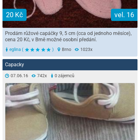
20 Kč
vel. 16
Prodám růžové capáčky 9, 5 cm (cca od jednoho měsíce),
cena 20 Kč, v Brně možné osobní předání.
eglina (
)
Brno
1023x
Capacky
07.06.16
742x
0 zájemců