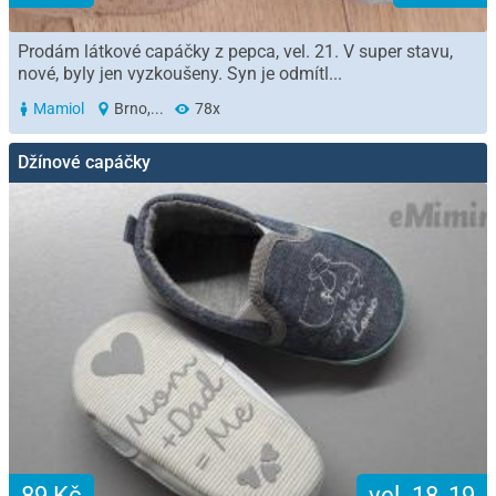
Prodám látkové capáčky z pepca, vel. 21. V super stavu,
nové, byly jen vyzkoušeny. Syn je odmítl...
Mamiol
Brno,...
78x
Džínové capáčky
89 Kč
vel. 18, 19