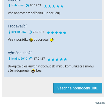
Hubíková
04.12.21
Vše naprosto v pořádku. Doporučuji
Prodávající
lucka09357
28.08.17
Vše v pořádku
doporučuji
Výměna zboží
lentilka2010
17.01.17
Děkuji za bleskurychlý obchůdek, milou komunikaci a mohu
všem doporučit
Lea
Všechna hodnocení Jilu.