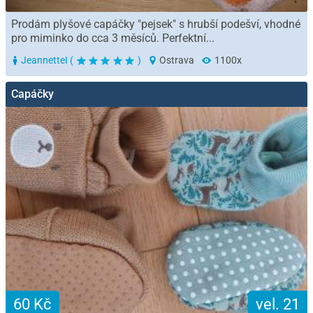
Prodám plyšové capáčky "pejsek" s hrubší podešví, vhodné
pro miminko do cca 3 měsíců. Perfektní...
JeannetteI (
)
Ostrava
1100x
Capáčky
60 Kč
vel. 21