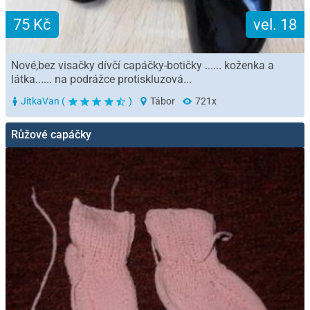
75 Kč
vel. 18
Nové,bez visačky dívčí capáčky-botičky ...... koženka a
látka...... na podrážce protiskluzová...
JitkaVan (
)
Tábor
721x
Růžové capáčky