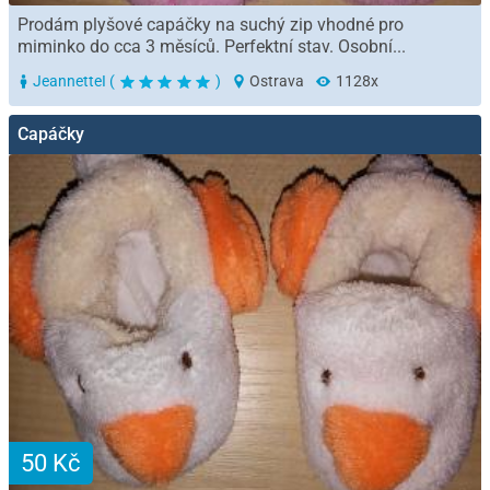
Prodám plyšové capáčky na suchý zip vhodné pro
miminko do cca 3 měsíců. Perfektní stav. Osobní...
JeannetteI (
)
Ostrava
1128x
Capáčky
50 Kč