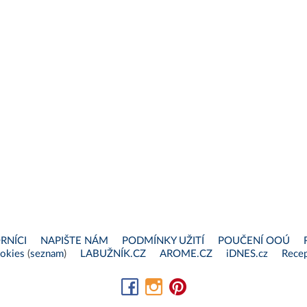
RNÍCI
NAPIŠTE NÁM
PODMÍNKY UŽITÍ
POUČENÍ OOÚ
okies
(
seznam
)
LABUŽNÍK.CZ
AROME.CZ
iDNES.cz
Recep