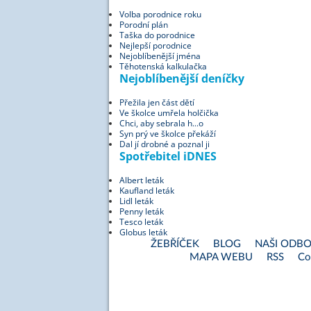
Volba porodnice roku
Porodní plán
Taška do porodnice
Nejlepší porodnice
Nejoblíbenější jména
Těhotenská kalkulačka
Nejoblíbenější deníčky
Přežila jen část dětí
Ve školce umřela holčička
Chci, aby sebrala h...o
Syn prý ve školce překáží
Dal jí drobné a poznal ji
Spotřebitel iDNES
Albert leták
Kaufland leták
Lidl leták
Penny leták
Tesco leták
Globus leták
ŽEBŘÍČEK
BLOG
NAŠI ODBO
MAPA WEBU
RSS
Co