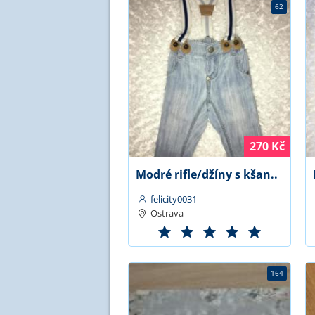
62
270 Kč
Modré rifle/džíny s kšan..
felicity0031
Ostrava
164