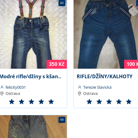
80
350 Kč
100 
Modré rifle/džíny s kšan..
RIFLE/DŽÍNY/KALHOTY
felicity0031
Terezie Slavická
Ostrava
Ostrava
98