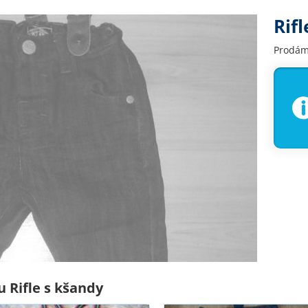
Rif
Prodám 
 Rifle s kšandy