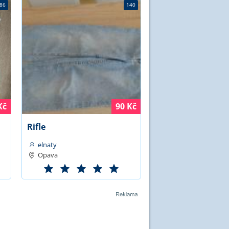
86
140
Kč
90 Kč
Rifle
elnaty
Opava