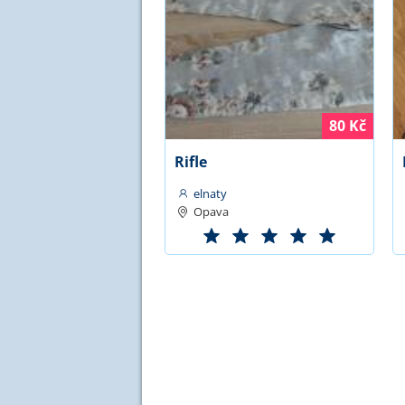
80 Kč
Rifle
elnaty
Opava