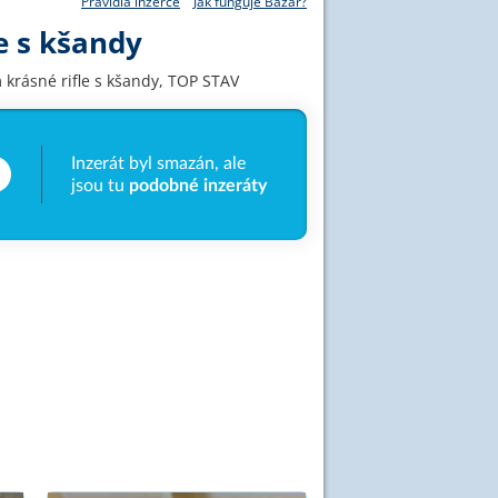
Pravidla inzerce
Jak funguje Bazar?
le s kšandy
krásné rifle s kšandy, TOP STAV
Inzerát byl smazán, ale
jsou tu
podobné inzeráty