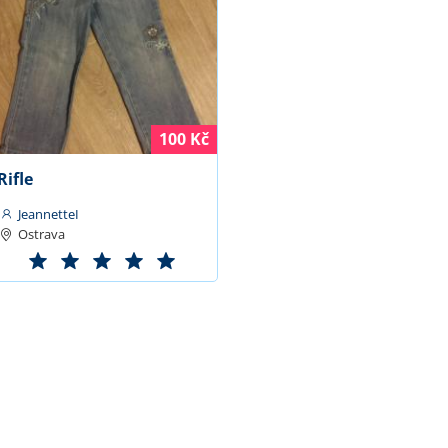
100 Kč
Rifle
JeannetteI
Ostrava