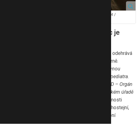
Oběti se často bojí svěřit se se svým trápením. Zdroj: sdecoret /
Shutterstock, Inc.
Domácí násilí není normální, pomoc je
nezbytná
Jakmile pojmeme podezření, že se v rodině dítěte odehrává
domácí násilí, je důležité postupovat citlivě a opatrně.
„
Doporučuji zkusit si s dítětem promluvit, nebo rovnou
upozornit třídního učitele, školního psychologa či pediatra.
Další možností je nahlásit tuto informaci na OSPOD – Orgán
sociálně právní ochrany dětí, na příslušném městském úřadě
nebo to ohlásit na policii
,“ vysvětluje základní možnosti
Magdalena Černá. Dodává, že bychom neměli být lhostejní,
ale naopak dítě podpořit v tom, že to, co zažívá, není
v pořádku.
Také děti by měly vědět, že na to nejsou samy a mohou se