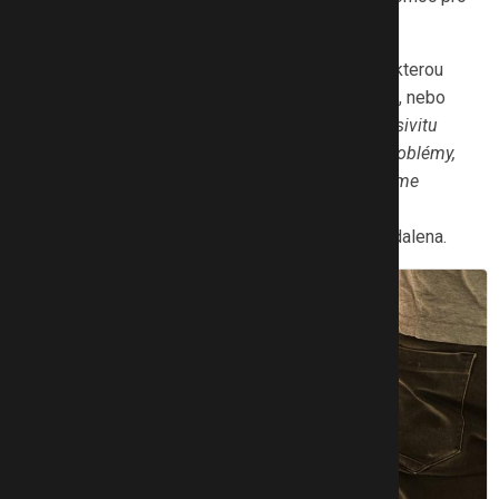
děti ohrožené domácím násilím.
Podle ní mívají tyto děti často problémy s agresí, kterou
projevují například ve škole, kde se cítí bezpečněji, nebo
ubližují mladšímu sourozenci. „
Někdy naopak agresivitu
potlačují, jsou úzkostné, mají psychosomatické problémy,
mohou to řešit útěkem domova. Často se setkáváme
s emočně nevyrovnanými dětmi, které mají nízké
sebevědomí, trápí je noční můry
,“ vypočítává Magdalena.