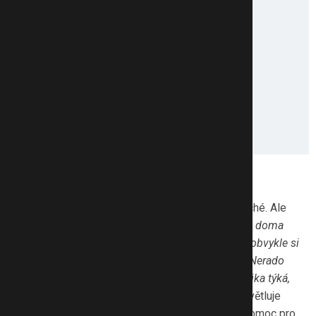
Emoční nevyrovnanost a agrese
Poznat, zda dítě zažívá doma násilí, není jednoduché. Ale
můžeme si všímat určitých signálů. „
Pokud se dítě doma
necítí bezpečně, nebo se za situaci v rodině stydí, obvykle si
nezve k sobě na návštěvu kamarády a spolužáky. Nerado
o své rodině mluví. Děti, kterých se tato problematika týká,
mohou mít problém ve vztazích s vrstevníky,
“ vysvětluje
Magdalena Černá z Centra LOCIKA, které nabízí pomoc pro