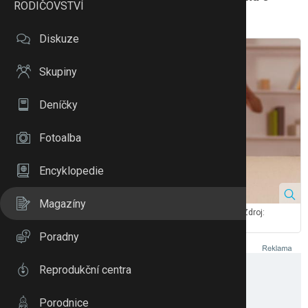
RODIČOVSTVÍ
domácí násilí a na koho se obrátit?
Diskuze
Skupiny
Deníčky
Fotoalba
Encyklopedie
Magazíny
Domácí násilií se může týkat nejen dospělých, ale také dětí. Zdroj:
VGstockstudio/ Shutterstock, Inc
Poradny
Reprodukční centra
Porodnice