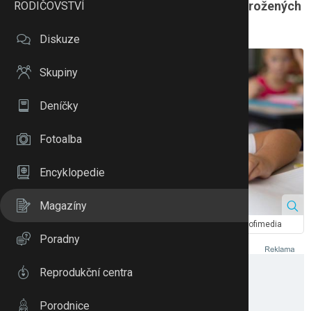
které se zaměřuje na pomoc a podporu ohrožených
RODIČOVSTVÍ
dětí.
Diskuze
Skupiny
Deníčky
Fotoalba
Encyklopedie
Magazíny
Jak pomoc týraným dětem? Obraťte se na odborníky. Zdroj: Profimedia
Poradny
Reprodukční centra
Porodnice