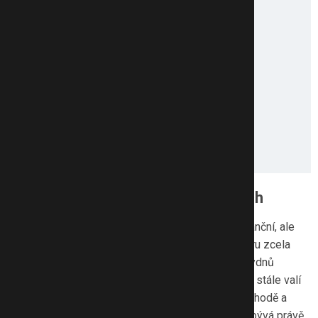
Okamžitá pomoc dětem v nesnázích
Letošní rok je pro většinu lidí náročný nejen po finanční, ale
i psychické stránce. Řada lidí přišla kvůli koronaviru zcela
nebo částečně o pravidelný příjem a děti několik týdnů
nechodily do školy. Nejistota i negativní zprávy se stále valí
ze všech stran. Tento stav se odráží na domácí pohodě a
napětí v některých rodinách roste. Bohužel pak přibývá právě