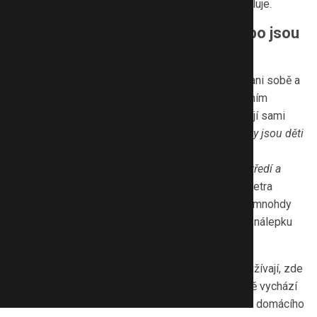
mohou také navštívit na pražské pobočce,“
vysvětluje.
Týrané děti mohou mít deprese nebo jsou
agresivní vůči sobě a okolí
Týrané děti se často cítí osamocené, nevěří okolí ani sobě a
mohou se chovat vystrašeně. Problémy s agresivním
chováním projevují vůči okolí, ale zlost také směřují sami
k sobě.
„Setkáváme se ale i s opačnými projevy, kdy jsou děti
naopak zakřiknuté. Některé trpí úzkostmi,
sebepoškozováním, mají deprese, špatně se soustředí a
zhoršuje se jejich prospěch ve škole,“
vysvětluje Petra
Wünschová. Poukazuje na to, že týrané děti bývají mnohdy
mylně považovány za hyperaktivní nebo dostanou nálepku
dítě s výchovnými problémy.
Běžné postupy, které se v takových případech používají, zde
logicky selhávají, protože problém je jinde. Jak dítě vychází
se svými vrstevníky je také důležitým ukazatelem domácího