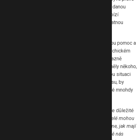
domácího násilí, které vzrostlo až o 30%. Děti si s danou
situací samy nedokáží poradit. Pomocnou ruku nabízí
Centrum LOCIKA, které letos v září spustilo bezplatnou
platformu
Dětství bez násilí.
Děti, které zažívají domácí násilí, potřebují odbornou pomoc a
podporu. Domácí nepohoda se odráží na jejich psychickém
rozpoložení, schopnosti soustředit se a může výrazně
ovlivnit jejich budoucnost. Je proto důležité, aby měly někoho,
komu se mohou svěřit a kdo jim pomůže nezdravou situaci
v rodině odhalit. Škola, ve které dítě tráví hodně času, by
mohla také zasáhnout. Praxe ale ukazuje, že učitelé mnohdy
nevědí, jak mají reagovat.
Podle ředitelky Centra LOCIKA Petry Wünschové je důležité
pedagogům poskytnout potřebné informace.
„Učitelé mohou
zavolat na linku Dětství bez násilí a my jim poradíme, jak mají
dále postupovat. K dispozici je také email, případně nás