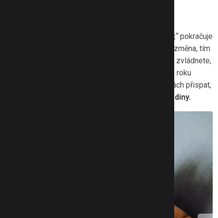
Existuje ideální „letní režim“?
„Každé dítě je originál a stejně tak okolnosti rodiny,“
pokračuje
psycholožka. Platí jednoduché pravidlo: čím vyšší změna, tím
vyšší daň. Představte si jet-lag. Rozdíl dvou hodin zvládnete,
devět hodin vás rozloží. Pokud tedy školák během roku
vstává například v půl sedmé, může si o prázdninách přispat,
ale
rozdíl by neměl přesáhnout jednu až dvě hodiny.