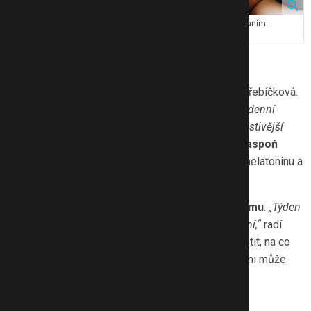
Tablety a mobily by se měly odložit minimálně hodinu před spaním.
Zdroj: Canva
Když děti v létě ponocují
„Prázdniny jsou o volnu, hraní a odpočinku,“
říká Hřebíčková.
„Rodiče by měli zasáhnout jen při extrémech. Celodenní
sezení u her nebo časté ponocování přinesou bolestivější
návrat do školy.“
Důležité je
vypnout obrazovky aspoň
hodinu před spaním
. Modré světlo brzdí tvorbu melatoninu a
mozek pak dlouho „svítí“ do noci.
Klíčem k hladkému startu je
postupné ladění režimu
.
„Týden
před školou najíždějte na rutinu podobnou té školní,“
radí
psycholožka. K tomu patří i otevřený rozhovor: zjistit, na co
se dítě těší, z čeho má obavy a ujistit ho, že za vámi může
kdykoli přijít.
Na co se tedy zaměřit?