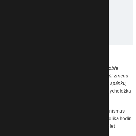
Zvyk je železná košile
„Člověk se naučí určitý režim a podle něj mu pak dobře
fungují spánek, kognitivní funkce i nálada. Čím větší změnu
o prázdninách dovolíme, tím víc se to podepíše na spánku,
únavě, podrážděnosti a soustředění,“
vysvětluje psycholožka
Simona Hřebíčková
.
Mírné posunutí usínání či budíku proto dětský organismus
zvládne bez větších obtíží. Dramatický rozptyl několika hodin
si však vybere svou daň a návrat do školy bude bolet
mnohem víc.