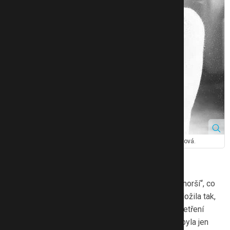
Mladá maminka si prošla těžkým obdobím. Zdroj: Edita Strusková.
Co následovalo potom?
Zpočátku mi doktorka sdělila, že to „není úplně nejhorší“, co
jsem mohla mít. Její slova jsem si samozřejmě vyložila tak,
že jsem na tom asi dost špatně. Naštěstí další vyšetření
ukázala, že ostatní orgány jsou zdravé, zasažena byla jen