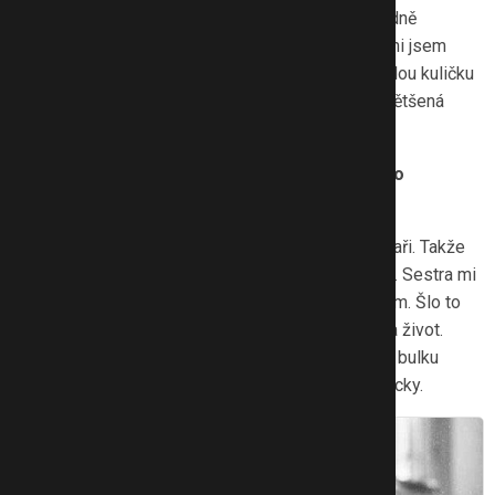
ochrana proti rakovině prsu. Žila jsem zdravě a hodně
sportovala. Samovyšetření jsem si neprováděla, ani jsem
nevěděla, jak na to. A pak jsem najednou ucítila malou kuličku
v podpaží. Nejprve jsem si myslela, že je to jen zvětšená
uzlinka a byla v klidu.
Přesto jste se raději objednala k lékaři, nebo to
odkládala?
Svěřila jsem se mamce a ta mě hned poslala k lékaři. Takže
druhý den jsem se vydala ke svému gynekologovi. Sestra mi
okamžitě vypsala žádanku na vyšetření ultrazvukem. Šlo to
ráz na ráz a myslím, že mi tímto krokem zachránila život.
Sama jsem se setkala s mnoha případy, kdy lékaři bulku
u pacientky zlehčovali, a nakonec to skončilo tragicky.