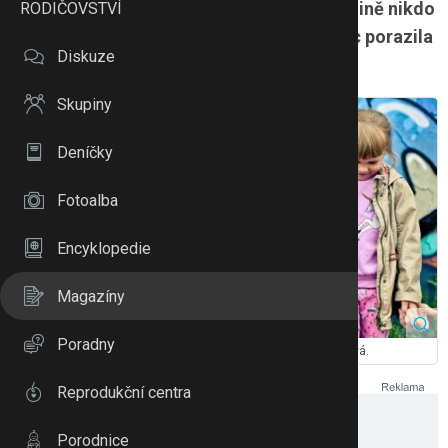
jako blesk z čistého nebe, přestože ji v rodině nikdo
RODIČOVSTVÍ
neměl a Edita ještě kojila. Nemoc nakonec porazila
Diskuze
a brzy bude už trojnásobnou maminkou.
Skupiny
Deníčky
Fotoalba
Encyklopedie
Magazíny
Poradny
Rodina se brzy rozroste o dalšího člena. Zdroj: Edita Strusková.
Reprodukční centra
Porodnice