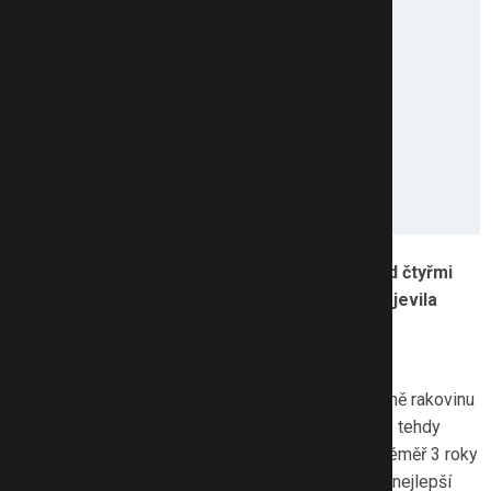
Edito, máte dvě malé děti a na cestě další. Před čtyřmi
lety ale váš život změnila rakovina. Kdy jste objevila
bulku v prsu?
Bulku v podpaží jsem si našla den před svými
31. narozeninami úplně náhodou. Nikdo v naší rodině rakovinu
prsu neměl, navíc jsem byla mladá. Edwinkovi bylo tehdy
18 měsíců a Julince necelé 3 roky. Kojila jsem je téměř 3 roky
vkuse a myslela si, že právě dlouhodobé kojení je nejlepší