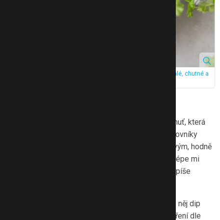
Čerstvý sýr s jogurtem Hollandia je praktickou volbou pro rychlé, chutné a
vyvážené snídaně. Zdroj: eMimino
Čerstvý sýr s jogurtem: Originál
Petra:
Dobrota! Sýr má krémovou a lehce svěží chuť, která
není přeslazená ani příliš výrazná – ideální pro milovníky
subtilních mléčných chutí. Vyzkoušela jsem s tmavým, hodně
semínkovým chlebem i čerstvou bagetou. Trochu lépe mi
jeho jemná chuť ladí s tmavým pečivem, ale to je spíše
otázka osobních chuťových preferencí.
A víte, na co se hodí absolutně dokonale? Dělám z něj dip
k zelenině! Zředím ho trochou šlehačky, přidám koření dle