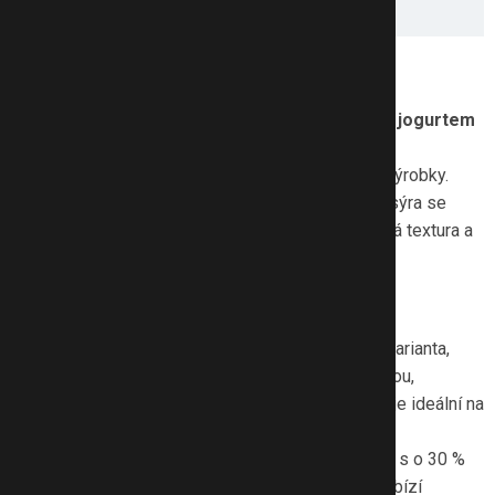
Co se testovalo?
Redakce eMimina otestovala
dva čerstvé sýry s jogurtem
od české značky Hollandia
, která je známá svou
dlouholetou tradicí a důrazem na kvalitní mléčné výrobky.
Tyto termizované sýry spojují jemnost čerstvého sýra se
svěžestí jogurtu, díky čemuž vzniká lehká, krémová textura a
příjemně vyvážená chuť.
Konkrétně jsme testovaly:
Čerstvý sýr s jogurtem Originál
:
Klasická varianta,
která vyniká plnou, jemně slanou chutí a hladkou,
krémovou konzistencí. Díky své vyváženosti je ideální na
pečivo či do pomazánek.
Čerstvý sýr s jogurtem Méně soli
:
Varianta s o 30 %
nižším obsahem soli oproti originálu, která nabízí