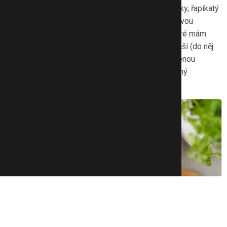
chuti a pak už jen nakrájím na hranolky mrkve, okurky, řapíkatý
celer a bílou ředkev. Rázem máte výbornou a zdravou
svačinu. Dip dělávám jeden jemný s bylinkami, které mám
doma (čerstvé, nebo klidně sušené), a jeden ostřejší (do něj
dám třeba lžičku pálivého kečupu, trochu chilli, uzenou
papriku, pepř). Zkuste to, litovat nebudete. Já už jiný
smetanový sýr kupovat nebudu.