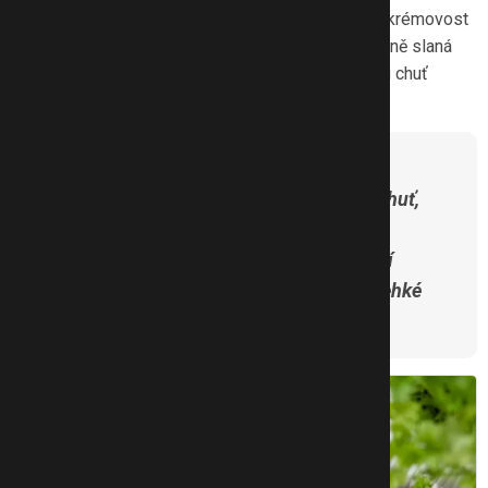
jemnější chuťový profil, aniž by ztrácela svou krémovost
a svěžest. Je vhodná pro ty, kteří preferují méně slaná
jídla, a zároveň si chtějí dopřát plnohodnotnou chuť
čerstvého sýra s jogurtem.
Naše tři redaktorky otestovaly obě
varianty a zaměřily se především na chuť,
konzistenci, slanost a celkovou
univerzálnost použití v každodenní
kuchyni – od rychlých snídaní až po lehké
večeře.