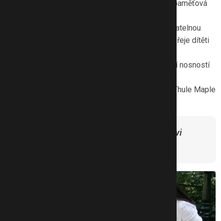
Snadné ovládání jednou rukou
a praktická paměťová
tlačítka pro odjištění korby.
Otočnou sportovní sedačku
s plně polohovatelnou
konstrukcí a ergonomickým sedem, který dopřeje dítěti
pohodlí i skvělý výhled.
Rozšiřitelný úložný koš
pod kočárkem s obří nosností
až 15 kg.
Kompatibilitu s autosedačkami
(vajíčkem) Thule Maple
i jinými značkami pomocí adaptérů.
Vše o tomto elegantním společníkovi
najdete na
stránkách Thule »