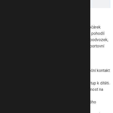
Co se testovalo?
Do rukou se nám dostal prémiový kombinovaný kočárek
Thule Charm 2 in 1
, který sází na nekompromisní pohodlí
dítěte a neustálý kontakt s rodičem. Set obsahuje podvozek,
hlubokou korbu pro nejmenší miminka a otočnou sportovní
sedačku pro větší batolata.
Kočárek nabízí:
Vysoko umístěnou korbičku
pro přirozený oční kontakt
a posílení vazby s miminkem.
Speciální skládací nánožník
pro snadný přístup k dítěti.
Měkké odpružení
a dokonalou manévrovatelnost na
jakémkoli povrchu.
Propracovanou ventilaci
včetně integrovaného
ventilačního panelu přímo v nánožníku.