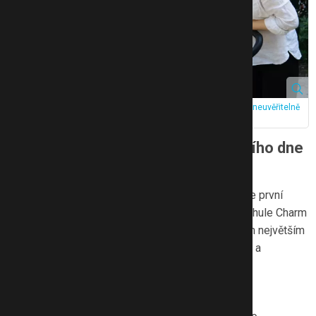
Největším plusem kočárku je neustálý kontakt s miminkem a neuvěřitelně
snadná manipulace. Zdroj: eMimino
Monika: Kočárek, který nás od prvního dne
propojil
Jako čerstvá maminka stoprocentně podepisuji, že první
společné kroky do světa jsou obrovský milník. Z Thule Charm
jsem byla nadšená hned z několika důvodů, ale tím největším
je jednoznačně neustálý kontakt s mým miminkem a
neuvěřitelně snadná manipulace.
Oční kontakt na každém kroku