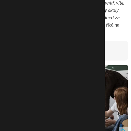
supermarket, restaurace… Ale jakmile se ocitnete uvnitř, víte,
že jste na místě s pohodovou atmosférou. Prostory školy
jsou sice netypické, ale rozhodně velmi přívětivé. Hned za
dveřmi si říkám, že do týhle školy chci chodit taky,“
říká na
úvod redaktorka Petra.
Principy ScioŠkol »