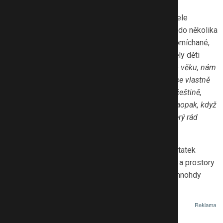
Díky menším třídám je individuální přístup pro učitele
jednodušší. S panem ředitelem jsme zavítali hned do několika
tříd. Vysvětlil mi, že děti jsou ve třídách věkově promíchané,
jde o tzv. multiročníkové třídy. V lavicích tedy seděly děti
různého věku.
„To, že jsou ve skupině děti různého věku, nám
pomáhá ve skutečně individuálním přístupu, děti se vlastně
mohou jakoby přelévat. Pokud je někdo napřed v češtině,
vůbec to nevadí, protože jsou zde i děti starší. A naopak, když
někdo potřebuje pomoci, vždy je zdě spolužák, který rád
pomůže,“
upřesňuje Lukáš Rak.
Ve třídách jsou klasické školní lavice, ale také dostatek
prostoru na výuku mimo lavice. Koberce, nástěnky a prostory
jsou vyloženě dětskému oku ladící. Z výzdoby je mnohdy
patrné, že to je práce dětí samotných.