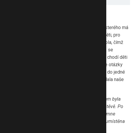
Do téhle školy chci chodit taky
Alternativní vzdělávání
–⁠⁠⁠⁠⁠⁠ pro někoho sousloví, ze kterého má
osypky, pro jiného výzva v přístupu k vlastnímu dítěti, pro
další jediná možná cesta. O tom, že alternativní škola, čímž
myslíme jinou než státní školu, nemusí být extrém, se
přesvědčíte ve ScioŠkolách. Říci, že do ScioŠkoly chodí děti
rády, je velmi jednoduché a je jasné, že to vzbuzuje otázky
o pravdivosti tohoto tvrzení. Přijali jsme pozvání a do jedné
takové školy, sídlící v Praze na Stodůlkách, se vydala naše
redaktorka.
„Už komunikace s panem ředitelem Lukášem Rakem byla
velmi příjemná. Snadno jsme se domluvili na návštěvě. Po
počátečním bloudění jsme se setkali a pan ředitel mne
přivítal ve „své“ škole. ScioŠkola ve Stodůlkách je umístěna
na zvláštním místě, v budově, kde jsou obchody,