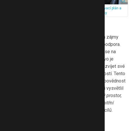
Studenti ve ScioŠkole mají možnost spoluutvářet svůj vzdělávací plán a
přizpůsobovat ho vlastním potřebám. Zdroj: ScioŠkola Stodůlky
Individualita zde není jen slovo
ScioŠkola přirozeně respektuje jedinečné tempo a zájmy
každého dítěte. Žákům je poskytnuta individuální podpora.
Zdůrazňují se jejich silné stránky, ale nezapomíná se na
osobní růst v oblastech, ve kterých nevynikají. Učivo je
přizpůsobováno tak, aby děti mohly objevovat a rozvíjet své
zájmy, projektová a zážitková výuka je samozřejmostí. Tento
přístup podporuje samostatnost, sebereflexi a odpovědnost
za vlastní učení. Jak to například vypadá v praxi mi vysvětlil
pan ředitel:
„Během týdne mají děti vždy vymezený prostor,
jehož náplň si určují samy. Učí se tak pracovat s vnitřní
motivací, plánovat a rozvrhnout si čas, dosahovat cílů.
Konkrétní oblast necháváme na nich.“
Nakoukly jsme i do tříd