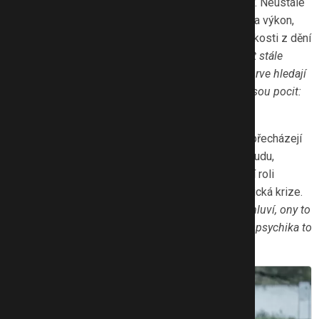
Dnešní děti čelí tlaku, který nemá v historii obdoby. Neustálé
srovnávání na sociálních sítích, neúprosný důraz na výkon,
roztříštěné rodinné zázemí, ale také existenční úzkosti z dění
ve světě.
„Sociální sítě vytvářejí iluzi, že musím být stále
krásný, úspěšný, zajímavý. Pro dospívající, kteří teprve hledají
svou identitu, to může být devastující. Často si nesou pocit:
Nejsem dost dobrý.“
Do toho přichází
zrychlený životní styl
, kdy děti přecházejí
z jednoho kroužku do druhého, nemají prostor na nudu,
přirozené bytí, ani na prosté „být dítětem“. Zásadní roli
sehrává i
klima nejistoty
: pandemie, válka, klimatická krize.
„Dospělí si často myslí, že když o tom s dětmi nemluví, ony to
nevnímají. Ale děti to nasávají celým tělem. Jejich psychika to
prožívá,“
dodává Hanušová.