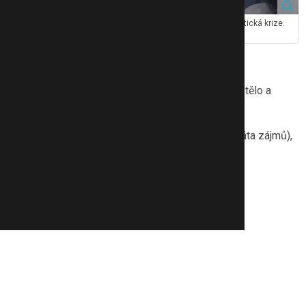
Zásadní roli sehrává i klima nejistoty: pandemie, válka, klimatická krize.
Zdroj: Canva
Jak poznat, že dítě trpí?
Děti málokdy řeknou přímo, že jim je zle. Ale jejich tělo a
chování mluví za ně:
Výrazná změna chování (stažení do sebe, ztráta zájmů),
poruchy spánku nebo chuti k jídlu,
výkyvy nálad, výbuchy vzteku,
problémy ve škole,
izolace od kamarádů,
sebepoškozování,
řeči o smrti nebo „loučení“.
U menších dětí se může trápení projevit i
opakujícími se
bolestmi břicha, hlavy nebo nočními můrami
.