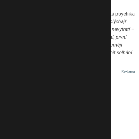
být pro dospívající psychiku neúnosná zátěž.
Renáta Anastázie Hanušová upozorňuje, že mužská psychika
je dlouhodobě zanedbávané téma.
„Chlapci často slýchají:
Neřvi. Kluci nepláčou. Buď silnej. Jenže emoce se nevytratí –
jen se schovají. A když potom přijde první zklamání, první
pád, nemají žádné nástroje, jak s tím zacházet. Neumějí
o tom mluvit, stydí se. A právě stud, osamění a pocit selhání
bývá spouštěčem.“