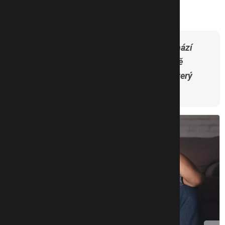
Sebevražda u chlapců pak často přichází
impulsivně a nenávratně
. A to právě
proto, že neexistuje „jazyk bolesti“, který
by dřív mohl najít cestu ven.