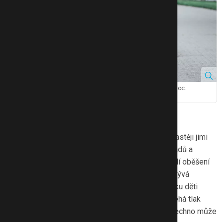
Stovky dětí ročně se o sebevraždu pokusí a tisíce volají o pomoc.
Zdroj: Canva
Proč častěji umírají chlapci
Sebevraždy se bohužel týkají stále více dětí – a častěji jimi
končí život chlapci. Ti tvoří téměř 70 % všech případů a
nejmladšímu bylo pouhých deset let. Nejčastěji volí oběšení
nebo skok pod vlak. Podle odborníků výrazně přibývá
případů u dětí mezi 13 a 16 lety. Právě v tomto věku děti
často hledají, kým vlastně jsou, zároveň na ně doléhá tlak
z okolí, škola, zkoušky i přechod na střední. To všechno může