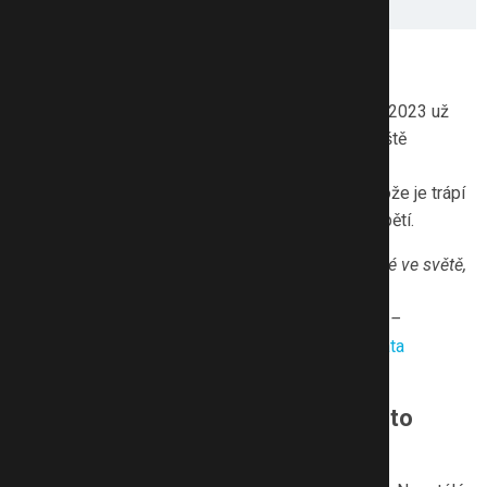
Čísla stále stoupají
Zatímco v roce 2022 si vzalo život 38 dětí, v roce 2023 už
46. Vyplývá to z údajů Policejního prezidia ČR. Ještě
závažnější je skutečnost, že stovky dětí ročně se
o sebevraždu pokusí a tisíce volají o pomoc, protože je trápí
sebevražedné myšlenky nebo silné psychické napětí.
„Dětem se dnes žije těžko. Jsou přetížené, ztracené ve světě,
který se tváří, že má všechno pod kontrolou, ale ve
skutečnosti jim často nenabízí ani základní jistoty –
bezpečný vztah, klid a přijetí,“
říká terapeutka
Renáta
Anastázie Hanušová
.
Nejsem dost dobrý. Všichni ostatní to
zvládají líp…