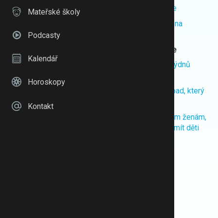
Školní prázdniny
Nejlepší porodnice
Mateřské školy
Nejoblíbenější jména
Podcasty
Nejoblíbenější deníčky
TOP komentáře
Kalendář
Matka se svlékla se před
Jak pokrýt devět týdnů
mým manželem
prázdnin?
Horoskopy
Odmítla jsem na dovolené
Inkluze: Dobrý nápad, který
vařit
se nepovedl
Kontakt
Ve školce umřela holčička
Nedivím se mladým ženám,
že vůbec nechtějí mít děti
Syn prý ve školce překáží
Dal jí drobné a poznal ji
Podcast Netabuj
Dominik Mony
Jiří Charvát