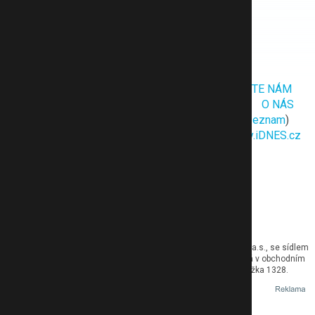
MUDr. Lubomír Hašlík
Hana Třeštíková
MUDr. Cyril „Děckař“ Matějka
ŽEBŘÍČEK
BLOG
NAŠI ODBORNÍCI
NAPIŠTE NÁM
PODMÍNKY UŽITÍ
POUČENÍ OOÚ
REKLAMA
O NÁS
NÁPOVĚDA
MAPA WEBU
RSS
Cookies
(
seznam
)
LABUŽNÍK.CZ
AROME.CZ
iDNES.cz
Recepty.iDNES.cz
Desktop
Přepnout na dark (beta)
Nahlásit
© 2026 eMimino.cz Provozovatelem tohoto serveru je MAFRA, a.s., se sídlem
Karla Engliše 519/11, 150 00 Praha 5, IČO: 45313351, zapsaná v obchodním
rejstříku vedeném Městským soudem v Praze, oddíl B, vložka 1328.