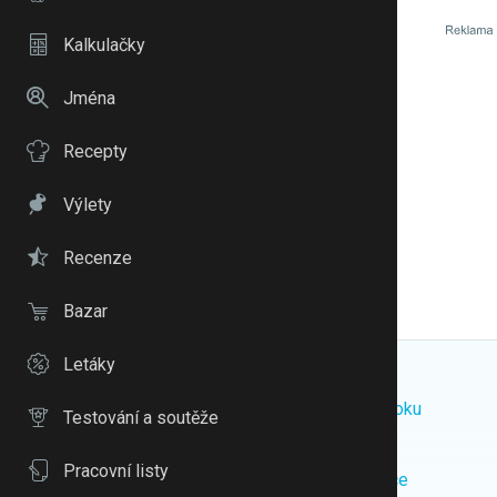
Kalkulačky
Jména
Recepty
Výlety
Recenze
Bazar
Letáky
Školní rok 2026/ 2027
Miminko 2026
Volba školky roku
Volba porodnice roku
Testování a soutěže
Recenze mateřských škol
Porodní plán
Pracovní listy
Jarní prázdniny 2027
Taška do porodnice