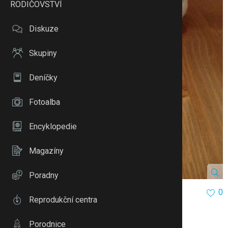
RODIČOVSTVÍ
Diskuze
Skupiny
Deníčky
Fotoalba
Encyklopedie
Magazíny
Poradny
Zpět na web
0
Reprodukční centra
IMG_4075.JPG
Porodnice
Autor:
mariablue
Vloženo:
04.04.16