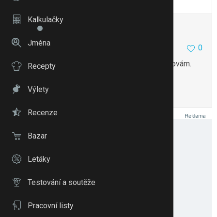
To se mi líbí
Citovat
Zmínit
Kalkulačky
anoli30
23864
2
Jména
0
1.5.12 15:14
Já ostříhám listy nechám až se zatáhnou a schovám.
Recepty
V září je vysazuju do ven do záhonu.
Výlety
To se mi líbí
Citovat
Zmínit
Recenze
Bazar
Letáky
Testování a soutěže
Pracovní listy