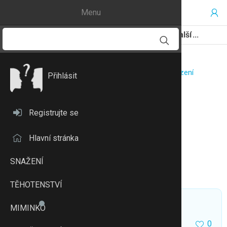
Menu
Diskuze
Skupiny
Deníčky
Další
Magazín
Jména
Recenze
Recepty
Bazar
Testování a soutěže
Fotoalba
Encyklopedie
Poradny
Reprodukční centra
Porodnice
Kalkulačky
Výlety
Letáky
Pracovní listy
Mateřské školy
Podcasty
Kalendář
Horoskopy
Pátek
7. 08.
21°C
svátek má:
Kajetán,
Lada
Diskuze
Lékaři, nemocnice a zdravotnická zařízení
Přihlásit
Dětský psychiatr České Budějovice
Dětský psychiatr České
Registrujte se
Budějovice
Hlavní stránka
Fotoalbum
(0)
Sledovat e-mailem
Přidat k oblíbeným
Zapnout podpisy
SNAŽENÍ
Sledovat eMimino.cz
Hledání v tématu
TĚHOTENSTVÍ
Sabina 1983
2
0
MIMINKO
0
28.5.21 09:14