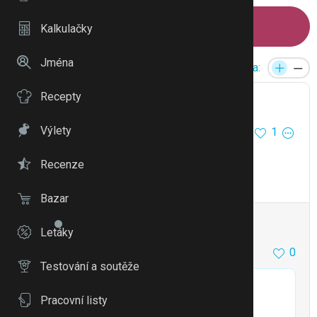
Napsat příspěvek
Kalkulačky
Jména
Reakce:
Velikost písma:
Recepty
Kolicek95
Výlety
1
28.5.21 09:54
Co Dr. Hrušková?
Recenze
Citovat
Upravit
Bazar
Sabina 1983
2
0
Letáky
0
28.5.21 12:17
Testování a soutěže
@Kolicek95
píše:
Pracovní listy
Co Dr. Hrušková?