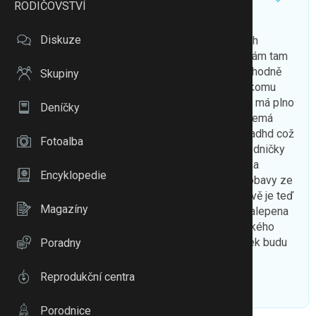
RODIČOVSTVÍ
Dětský psychiatr české budejovice
Diskuze
Ahojky chci se zeptat jste tady někdo z Ceských
Budějovic co chodí s dítětem k psychiatrovi? Mám tam
jid s dcerkou deset let kvůli emoční labilitou je hodně
Skupiny
plactiva večer má úzkosti, zajímá mě názor ke komu
chodíte paní Baranisova nebere je prynejlepsi a má plno
Deníčky
tak máme jid k Novotne a tě se upřímně bojím nemá
moc dobře recenze co jsem četla, dcerka má i adhd což
Fotoalba
s tím problém tolik není je ve čtvrté má samé jedničky
tak soustředit se dokáže, máme problém s těma
Encyklopedie
emočnímy výbuchy večer ji bolí břicho furt má obavy ze
ji umreme že by to tady bez nás nedala a celkově je teď
Magazíny
furt na nás upla u babičky nespí furt je na nás nalepena
dřív taková nebyvala. KDO by třeba poradil nějakého
dobrého dětského psychiatra třeba i Tábor Písek budu
Poradny
ráda za názory dekuji
Reprodukční centra
To se mi líbí
Citovat
Zmínit
Porodnice