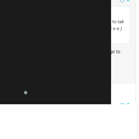
@JaniceB
píše:
Jinak jsem holky dneska koupila tu stevii a neni to tak
strasny, jak jsem cetla:))) Cekala jsem fakt vetsi e e:)
No vidíš to, a tam máš i čistý svědomí, protože je to
čistě přírodní.
To se mi líbí
Citovat
Zmínit
Martinaalex
223
1
0
4.3.14 19:11
@sirikit
Moc dekuju
To se mi líbí
Citovat
Zmínit