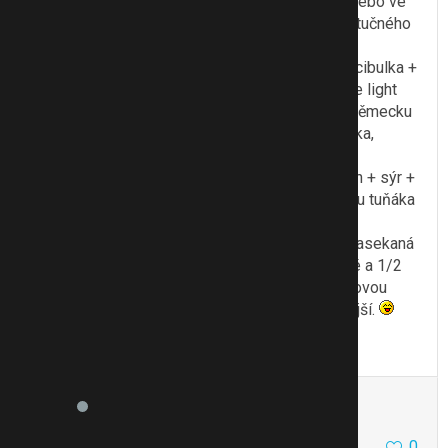
najemno nasekanou cibulku, cottage light nebo ve
zlobivějším dnu gervais, 1/2 vaničky nízkotučného
tvarohu, sůl a černý pepř dle chuti.
Bylinková pomazánka: Najemno nasekaná cibulka +
1/2 vaničky tvarohu + gervais nebo cottage light
(nebo jiný čerstvý nízkotučný sýr, který v Německu
seženeš) + nasekaná pažitka, naťová cibulka,
(případně můžeš kopr), sůl, pepř.
Tuňaková pomazánka: základ stejný (tvaroh + sýr +
cibulka najemno),do toho zašlehat konzervu tuňáka
ve vlastní šťávě, sůl. pepř.
Papriková pomazánka: základ + najemno nasekaná
čerstvá paprika, hezky vypadá 1/2 červené a 1/2
žluté, když k tomu přidáš pažitku nebo naťovou
cibulku najemno, máš ty barvy ještě veselejší.
To se mi líbí
Citovat
Zmínit
sirikit
76723
46714
0
4.3.14 19:09