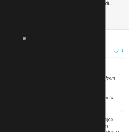
@JaniceB
..taky si myslím…ještě že mi nevadí…
myslím ten kefír…
To se mi líbí
Citovat
Zmínit
sirikit
76723
46714
0
4.3.14 19:05
@Martinaalex
píše:
@sirikit
Ta vajickova pomazanka…date mi nekdo
prosim recept? Ukladam si vsechny recepty, co jsem
tu nasla, ale toto jsem nevidela.
Jogurty jsem si taku koupila 0,1%…ale ja ziju
v Nemecku, tak snad je to tady lepsi- teda rika se to
Vajíčková pomazánka: Tři natvrdo vařená vejce
nahrubo nastrouhám, do misky k nim přidám