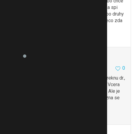
reknu udelej haji a on si lehne a spi dal
no nebo chce
mleko, tak mu dam mleko on se napise a lehne a spi
ale vetsinou se tedauz budi jen jednou a po druhy
treba uz za deset minut
no a obcas se mu neco zda
a chce ke me
To se mi líbí
Citovat
Zmínit
e008
4401
784
0
25.8.16 23:51
@a12
Tak to mas zlaty. Ja uz premyslim, ze to reknu dr.,
jestli v noci nema treba krece, nebo fakt nevim. Vcera
me tak vydesil, zarval jako by ho nekdo pichnul. Ale je
to maman, vyzaduje porad moji pritomnost, mozna se
mu neco zda a boji se…
To se mi líbí
Citovat
Zmínit
Reklama