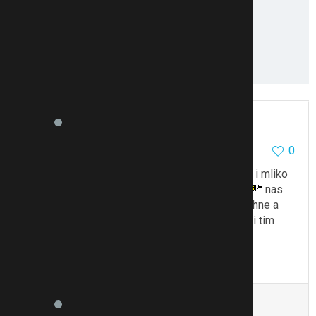
a12
61163
10231
0
25.8.16 23:35
Mam taky dvouletyho a v noci se vzbudi a chce i mliko
a me 2-3× za noc neprijde jako hodne
nas
se ale vzbudi, napije se, nebo si da o mliko a lehne a
spi dal.. tak nevim jestli vas hned spi nebo mezi tim
hodinu rve?
To se mi líbí
Citovat
Zmínit
e008
4401
784