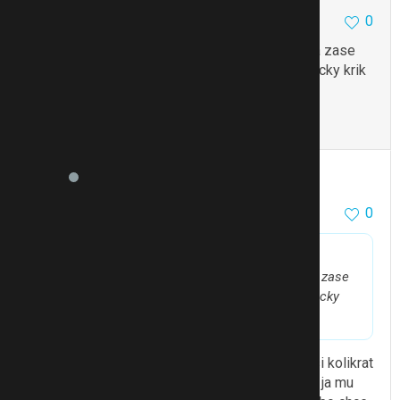
0
25.8.16 23:42
Mam doma to same
Kdyby se jen vzbudil a zase
usnul, tak to neresim, ale ten nas spusti hystericky krik
a mne pak busi srdce jeste hodinu…
To se mi líbí
Citovat
Zmínit
a12
61163
10231
0
25.8.16 23:44
@e008
píše:
Mam doma to same
Kdyby se jen vzbudil a zase
usnul, tak to neresim, ale ten nas spusti hystericky
krik a mne pak busi srdce jeste hodinu…
tak to ja nastesti neznam(musim zaklepat) on si kolikrat
treba sedne v postylce neco mumla a je mimo.. ja mu