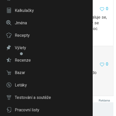
0
25.8.16 23:32
Kalkulačky
Nase napriklad dnes nespi uz dve hodiny. Prevaluje se,
Jména
ale spanek zadny. A nekdy spi celou noc, nekdy se
vzbudi…nic s tim neudelas. Taky nespis celou noc.
Recepty
To se mi líbí
Citovat
Zmínit
Výlety
kačule.j
3630
3
Recenze
0
25.8.16 23:33
Bazar
Máme doma to samé, budu taky rada, jestli někdo
poradi
Letáky
To se mi líbí
Citovat
Zmínit
Testování a soutěže
Pracovní listy