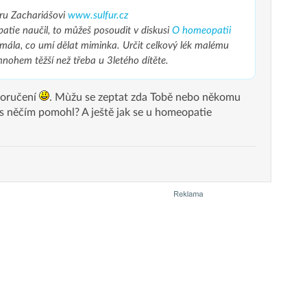
ru Zachariášovi
www.sulfur.cz
tie naučil, to můžeš posoudit v diskusi
O homeopatii
z mála, co umí dělat miminka. Určit celkový lék malému
mnohem těžší než třeba u 3letého dítěte.
poručení
. Mùžu se zeptat zda Tobě nebo někomu
s něčím pomohl? A ještě jak se u homeopatie