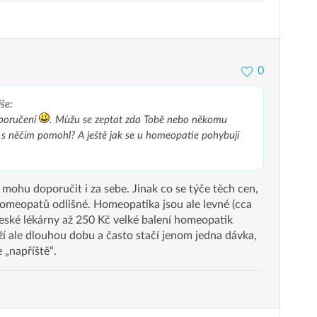
0
še:
poručení
. Mùžu se zeptat zda Tobě nebo někomu
 s něčím pomohl? A ještě jak se u homeopatie pohybují
mohu doporučit i za sebe. Jinak co se týče těch cen,
homeopatů odlišné. Homeopatika jsou ale levné (cca
eské lékárny až 250 Kč velké balení homeopatik
rží ale dlouhou dobu a často stačí jenom jedna dávka,
 „napříště“.