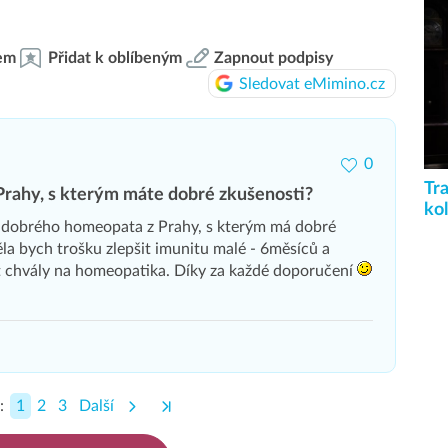
em
Přidat k oblíbeným
Zapnout podpisy
Sledovat eMimino.cz
0
Tra
rahy, s kterým máte dobré zkušenosti?
ko
dobrého homeopata z Prahy, s kterým má dobré
la bych trošku zlepšit imunitu malé - 6měsíců a
st chvály na homeopatika. Díky za každé doporučení
:
1
2
3
Další