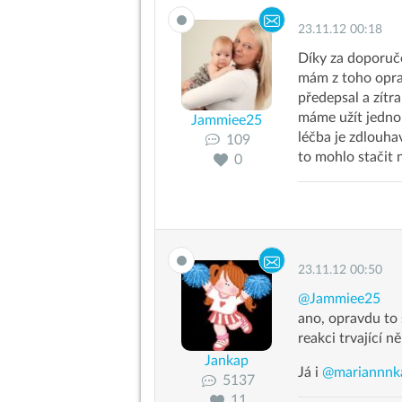
23.11.12 00:18
Díky za doporu
mám z toho opra
předepsal a zítra
máme užít jedno
Jammiee25
léčba je zdlouha
109
to mohlo stačit n
0
23.11.12 00:50
@Jammiee25
ano, opravdu to 
reakci trvající 
Jankap
Já i
@mariannnk
5137
11