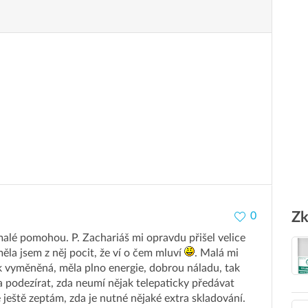
Zk
0
 malé pomohou. P. Zachariáš mi opravdu přišel velice
měla jsem z něj pocit, že ví o čem mluví
. Malá mi
ak vyměněná, měla plno energie, dobrou náladu, tak
a podezírat, zda neumí nějak telepaticky předávat
e ještě zeptám, zda je nutné nějaké extra skladování.