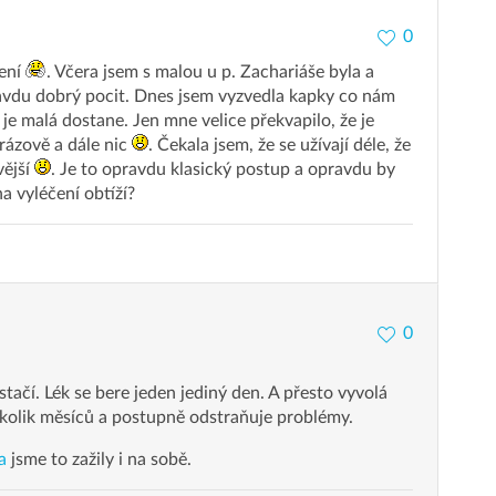
0
čení
. Včera jsem s malou u p. Zachariáše byla a
vdu dobrý pocit. Dnes jsem vyzvedla kapky co nám
 je malá dostane. Jen mne velice překvapilo, že je
rázově a dále nic
. Čekala jsem, že se užívají déle, že
vější
. Je to opravdu klasický postup a opravdu by
a vyléčení obtíží?
0
stačí. Lék se bere jeden jediný den. A přesto vyvolá
několik měsíců a postupně odstraňuje problémy.
a
jsme to zažily i na sobě.