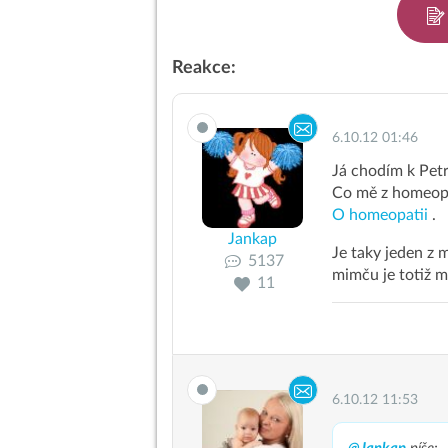
Reakce:
6.10.12 01:46
Já chodím k Pet
Co mě z homeopat
O homeopatii
.
Jankap
Je taky jeden z 
5137
mimču je totiž m
11
6.10.12 11:53