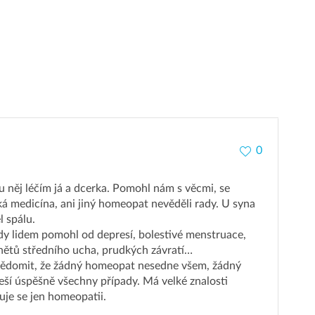
0
 u něj léčím já a dcerka. Pomohl nám s věcmi, se
cká medicína, ani jiný homeopat nevěděli rady. U syna
l spálu.
dy lidem pomohl od depresí, bolestivé menstruace,
ětů středního ucha, prudkých závratí…
 uvědomit, že žádný homeopat nesedne všem, žádný
ší úspěšně všechny případy. Má velké znalosti
nuje se jen homeopatii.