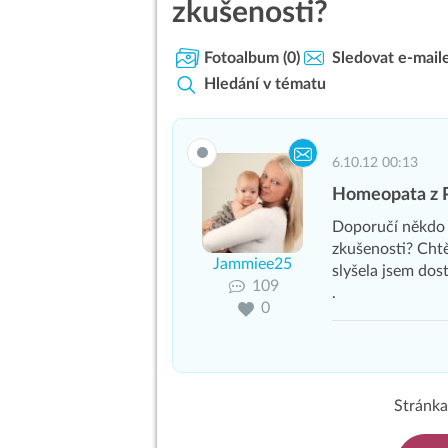
zkušenosti?
Fotoalbum
(0)
Sledovat e-mail
Hledání v tématu
6.10.12 00:13
Homeopata z P
Doporučí někdo 
zkušenosti? Chtě
Jammiee25
slyšela jsem do
109
.
0
Stránka