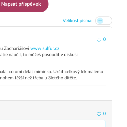
Napsat příspěvek
Velikost písma:
0
ru Zachariášovi
www.sulfur.cz
ie naučil, to můžeš posoudit v diskusi
mála, co umí dělat miminka. Určit celkový lék malému
nohem těžší než třeba u 3letého dítěte.
0