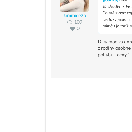
@Jankap
píše:
Já chodím k Pet
Co mě z homeopa
Jammiee25
.Je taky jeden 
109
mimču je totiž 
0
Díky moc za do
z rodiny osobně 
pohybují ceny?