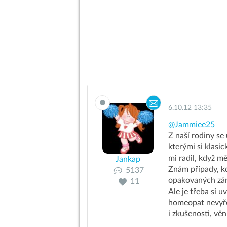
6.10.12 13:35
@Jammiee25
Z naší rodiny se
kterými si klasi
mi radil, když mě
Jankap
Znám případy, k
5137
opakovaných zán
11
Ale je třeba si
homeopat nevyře
i zkušenosti, vě