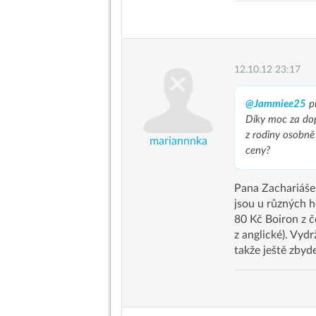
12.10.12 23:17
@Jammiee25
pí
Díky moc za do
z rodiny osobně
mariannnka
ceny?
Pana Zachariáše 
jsou u různých 
80 Kč Boiron z č
z anglické). Vyd
takže ještě zbyde