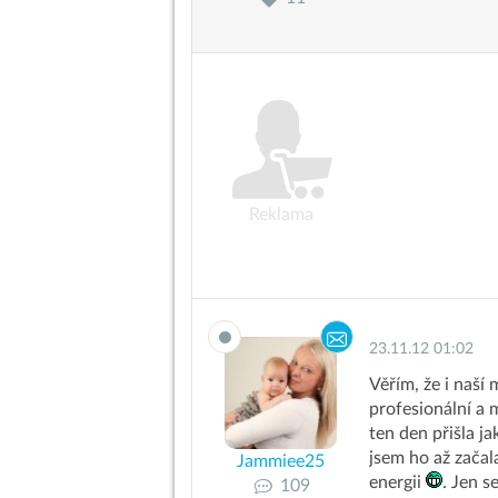
Reklama
23.11.12 01:02
Věřím, že i naší
profesionální a 
ten den přišla j
jsem ho až začal
Jammiee25
energii
. Jen s
109