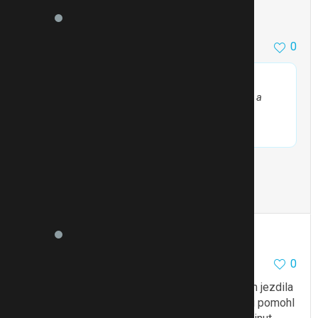
leslie01
188
10
0
17.3.16 19:22
@Anonymní
píše:
15 minut svižné chůze 5× týdně a úprava stravy a
18kg dole
Opravdu? Tak to je dobrá motivace!
To se mi líbí
Citovat
Zmínit
pannda
9176
840
0
17.3.16 19:25
Já odhodila před měsícem kolo, na kterém jsem jezdila
do práce denně 2.5km tam a 2.5km zpět. Trochu pomohl