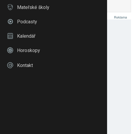
To se mi líbí
Citovat
Zmínit
Mateřské školy
Podcasty
Kalendář
Horoskopy
Kontakt