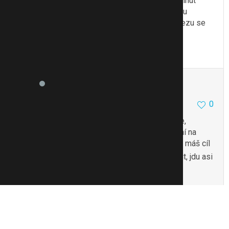
stravou a mám 3,5kg dole. Ale chce to min 30minut
svižné chůze, jako když spěcháš. Občas si vyjdu
o víkednu tak 10km, tedy 2 hodiny chodím, odvezu se
budem někam busem a jdu pěšky domů
To se mi líbí
Citovat
Zmínit
kaja00
15575
881
0
17.3.16 19:37
Chodím 5× v týdnu cca 5-6 km (3 do a 3 z práce,
zhruba) a nevím, zda hubnu, ale chůze je parádní na
hubnutí, je to přirozený pohyb a hlavně neomrzí, máš cíl
akorát tedy mi to dohromady dá jen 40 minut, jdu asi
moc rychle
To se mi líbí
Citovat
Zmínit
Reklama