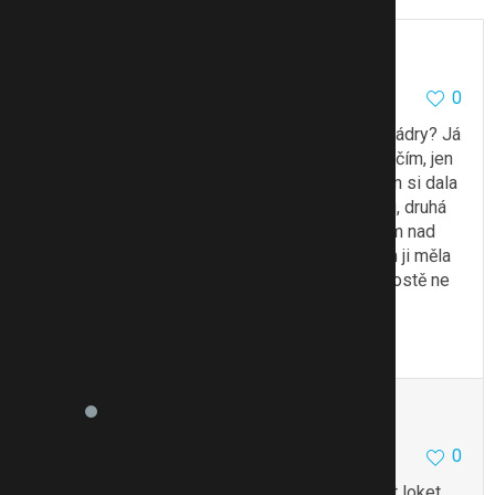
Anonymní
0
27.4.17 13:23
@Conulka
a měla jste to studené i po sundání sádry? Já
už právě nohu fixovanou nemám týden, nohu cvičím, jen
na ni nešlapu, jinak s ní už dělám vše. Dnes jsem si dala
2 ponožky na tu nohu, z toho jedna až ke kolenu, druhá
teplejší do půlka lýtka. Noha od místa cca 10 cm nad
kotníkem stále ledová až k prstům. Z toho jsem ji měla
hodinu pod peřinou a ještě pod polštářem…A prostě ne
a ne zahřát.
Citovat
Upravit
Conulka
3753
5
0
27.4.17 13:41
Jo měla, musela jsem docela dlouho rozvičovat loket,