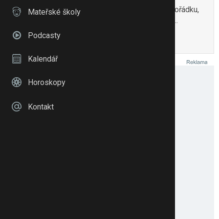
klidně jeďte na kontrolu, ale myslím, že to je v pořádku,
Mateřské školy
pokud není noha modrá nebo dokonce bez citu…
Podcasty
To se mi líbí
Citovat
Zmínit
Kalendář
Horoskopy
Kontakt