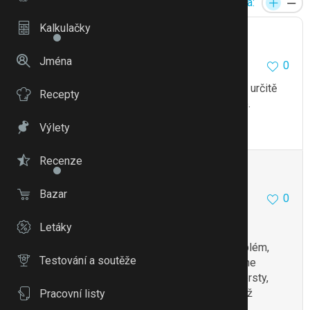
Velikost písma:
Kalkulačky
Konnny
9243
4093
Jména
0
27.4.17 11:59
Jela bych na kontrolu a poradit se na ambulanci určitě
Recepty
dřív. To je jak když se noha pořádně neprokrvuje.
Výlety
To se mi líbí
Citovat
Zmínit
Recenze
Conulka
3753
5
Bazar
0
27.4.17 13:06
To je otázka spíš na cévaře…než ortopeda
Letáky
ale asi bych osobně v tom neviděla takový problém,
Testování a soutěže
když jsem měla zlomenou ruku (sádra od ramene
k prstům), tak jsoem měla pořád úplně ledové prsty,
prostě se méně hýbe a krev tak nevalí, jako když
Pracovní listy
normálně fungujete a hýbete se..