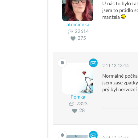
U nás to bylo ta
jsem to prádlo s
manžela
atominnka
22614
275
2.11.13 13:14
Normálně počkal 
jsem zase zpátky
prý byl nervozní
Pomka
7323
28