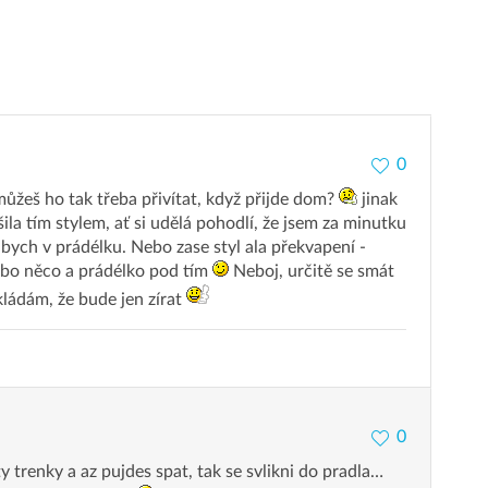
0
ůžeš ho tak třeba přivítat, když přijde dom?
jinak
ila tím stylem, ať si udělá pohodlí, že jsem za minutku
 bych v prádélku. Nebo zase styl ala překvapení -
nebo něco a prádélko pod tím
Neboj, určitě se smát
ládám, že bude jen zírat
0
y trenky a az pujdes spat, tak se svlikni do pradla…