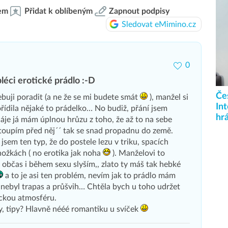
em
Přidat k oblíbeným
Zapnout podpisy
Sledovat eMimino.cz
0
léci erotické prádlo :-D
Če
buji poradit (a ne že se mi budete smát
), manžel si
Int
ořídila nějaké to prádelko… No budiž, přání jsem
hrá
 háje já mám úplnou hrůzu z toho, že až to na sebe
stoupím před něj´´ tak se snad propadnu do země.
 jsem ten typ, že do postele lezu v triku, spacích
ožkách ( no erotika jak noha
). Manželovi to
ý, občas i během sexu slyším,, zlato ty máš tak hebké
a to je asi ten problém, nevím jak to prádlo mám
 nebyl trapas a průšvih… Chtěla bych u toho udržet
ickou atmosféru.
y, tipy? Hlavně nééé romantiku u svíček