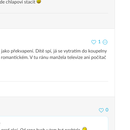
de chlapovi stacit
1
 jako překvapení. Dítě spí, já se vytratím do koupelny
 romantickém. V tu ránu manžela televize ani počítač
0
: