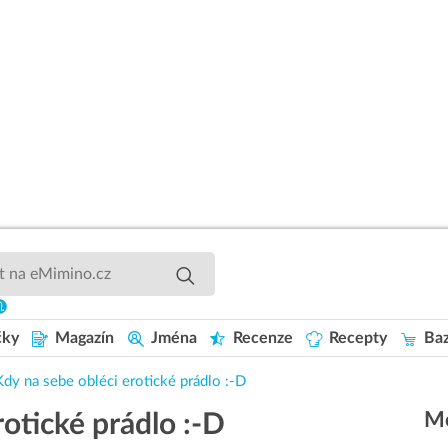
čky
Magazín
Jména
Recenze
Recepty
Baz
Kdy na sebe obléci erotické prádlo :-D
Mo
rotické prádlo :-D