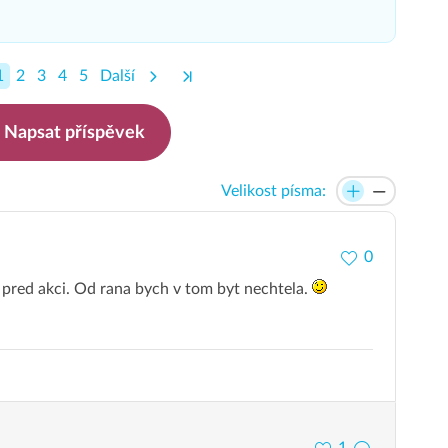
1
2
3
4
5
Další
Napsat příspěvek
Velikost písma:
0
 pred akci. Od rana bych v tom byt nechtela.
1