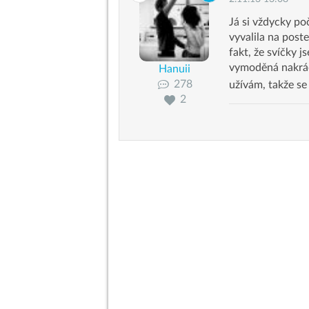
Já si vždycky po
vyvalila na post
fakt, že svíčky 
vymoděná nakráč
Hanuii
278
užívám, takže se
2