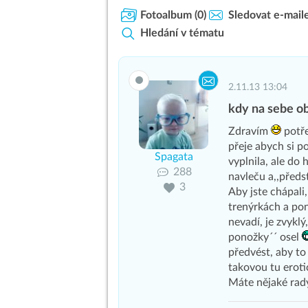
Fotoalbum
(0)
Sledovat e-mail
Hledání v tématu
2.11.13 13:04
kdy na sebe ob
Zdravím
potře
přeje abych si p
Spagata
vyplnila, ale do
288
navleču a,,před
3
Aby jste chápali,
trenýrkách a pon
nevadí, je zvykl
ponožky´´ osel
předvést, aby to
takovou tu erot
Máte nějaké rad