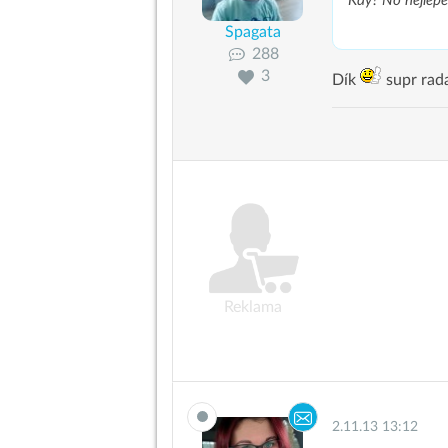
Kdy? No nejlepe
Spagata
288
3
Dík
supr ra
Reklama
2.11.13 13:12