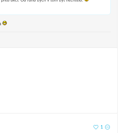
 pred akci. Od rana bych v tom byt nechtela.
da
1