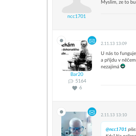
Myslim, ze to bu
ncc1701
2.11.13 13:09
U nás to funguje
a příjdu v něčem
nezajímá
Bar20
5164
6
2.11.13 13:10
@ncc1701
píše