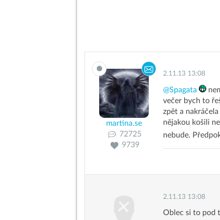
2.11.13 13:08
@Spagata
nem
večer bych to řeš
zpět a nakráčela
nějakou košili 
martina.se
72725
nebude. Předpok
9739
2.11.13 13:08
Oblec si to pod t