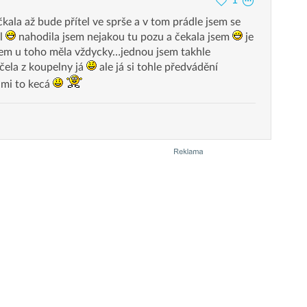
čkala až bude přítel ve sprše a v tom prádle jsem se
el
nahodila jsem nejakou tu pozu a čekala jsem
je
jsem u toho měla vždycky…jednou jsem takhle
ela z koupelny já
ale já si tohle předvádění
 mi to kecá