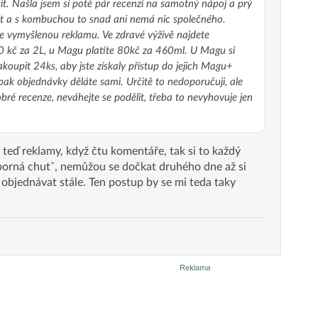
it. Našla jsem si poté pár recenzí na samotný nápoj a prý
t a s kombuchou to snad ani nemá nic společného.
e vymyšlenou reklamu. Ve zdravé výživě najdete
 kč za 2L, u Magu platíte 80kč za 460ml. U Magu si
koupit 24ks, aby jste získaly přístup do jejich Magu+
 pak objednávky děláte sami. Určitě to nedoporučuji, ale
bré recenze, neváhejte se podělit, třeba to nevyhovuje jen
 teď reklamy, když čtu komentáře, tak si to každý
ýborná chutˇ, nemůžou se dočkat druhého dne až si
u objednávat stále. Ten postup by se mi teda taky