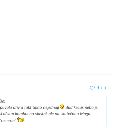
4
še:
povala dřív a fakt takto nejednají
Buď kecáš nebo jsi
ž si dělám kombuchu vlastní, ale na skutečnou Magu
“recenze”