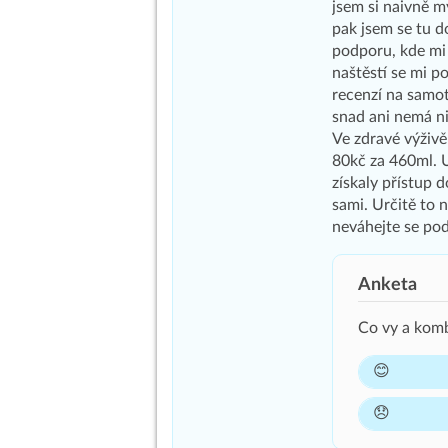
jsem si naivně m
pak jsem se tu d
podporu, kde mi 
naštěstí se mi p
recenzí na samo
snad ani nemá n
Ve zdravé výživě
80kč za 460ml. U
získaly přístup 
sami. Určitě to 
neváhejte se pod
Anketa
Co vy a ko
😊
😞