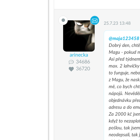
25.7.23 13:48
@maja123458
Dobrý den, chtě
Magu - pokud má
arinecka
Asi před týdnem 
34686
max. 2 lahvičky
36720
to funguje, nebo
z Magu, že nask
mě, co bych cht
nápojů. Nevěděla
objednávku před
adresu a do ema
Za 2000 kč jsem
když to nezapla
pošlou, tak jse
neodepsali, tak 