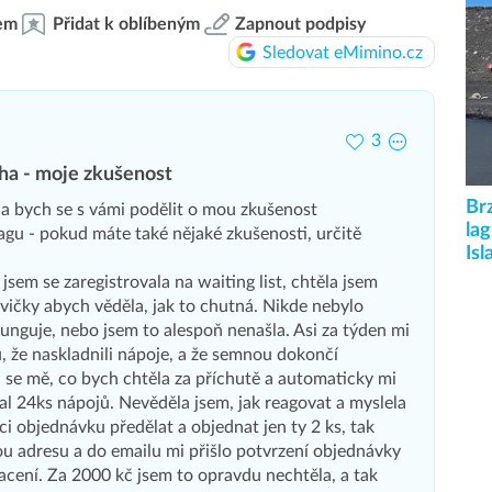
em
Přidat k oblíbeným
Zapnout podpisy
Sledovat eMimino.cz
3
a - moje zkušenost
Br
la bych se s vámi podělit o mou zkušenost
la
u - pokud máte také nějaké zkušenosti, určitě
Isl
jsem se zaregistrovala na waiting list, chtěla jsem
hvičky abych věděla, jak to chutná. Nikde nebylo
funguje, nebo jsem to alespoň nenašla. Asi za týden mi
, že naskladnili nápoje, a že semnou dokončí
 se mě, co bych chtěla za příchutě a automaticky mi
l 24ks nápojů. Nevěděla jsem, jak reagovat a myslela
oci objednávku předělat a objednat jen ty 2 ks, tak
u adresu a do emailu mi přišlo potvrzení objednávky
acení. Za 2000 kč jsem to opravdu nechtěla, a tak