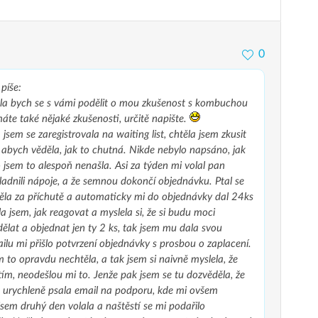
0
píše:
la bych se s vámi podělit o mou zkušenost s kombuchou
te také nějaké zkušenosti, určitě napište.
jsem se zaregistrovala na waiting list, chtěla jsem zkusit
 abych věděla, jak to chutná. Nikde nebylo napsáno, jak
 jsem to alespoň nenašla. Asi za týden mi volal pan
ladnili nápoje, a že semnou dokončí objednávku. Ptal se
ěla za příchutě a automaticky mi do objednávky dal 24ks
 jsem, jak reagovat a myslela si, že si budu moci
ělat a objednat jen ty 2 ks, tak jsem mu dala svou
ilu mi přišlo potvrzení objednávky s prosbou o zaplacení.
 to opravdu nechtěla, a tak jsem si naivně myslela, že
tím, neodešlou mi to. Jenže pak jsem se tu dozvěděla, že
m urychleně psala email na podporu, kde mi ovšem
jsem druhý den volala a naštěstí se mi podařilo