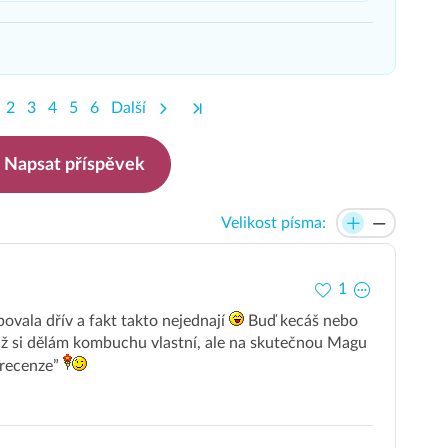
2
3
4
5
6
Další
Napsat příspěvek
Velikost písma:
1
ovala dřív a fakt takto nejednají
Buď kecáš nebo
e už si dělám kombuchu vlastní, ale na skutečnou Magu
“recenze”