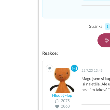
Stránka:
1
Reakce:
25.7.23 13:45
Magu jsem si kup
jsi naletěla. Al
neznám takové 
HloupýFlop
2075
2868