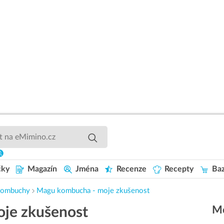
čky
Magazín
Jména
Recenze
Recepty
Baz
 kombuchy
Magu kombucha - moje zkušenost
Mo
je zkušenost