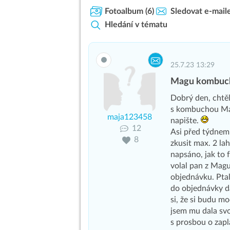
Fotoalbum
(6)
Sledovat e-mail
Hledání v tématu
25.7.23 13:29
Magu kombuch
Dobrý den, chtě
s kombuchou Mag
maja123458
napište.
12
Asi před týdnem 
8
zkusit max. 2 la
napsáno, jak to 
volal pan z Magu
objednávku. Ptal
do objednávky da
si, že si budu m
jsem mu dala svo
s prosbou o zapl