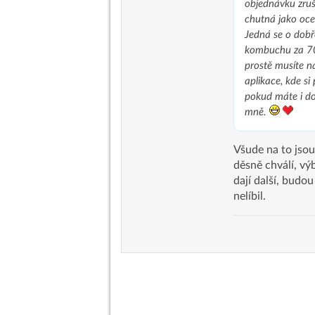
objednávku zruš
chutná jako oce
Jedná se o dobř
kombuchu za 70
prostě musíte na
aplikace, kde si
pokud máte i do
mně.
Všude na to jsou
děsně chválí, v
dají další, budo
nelíbil.