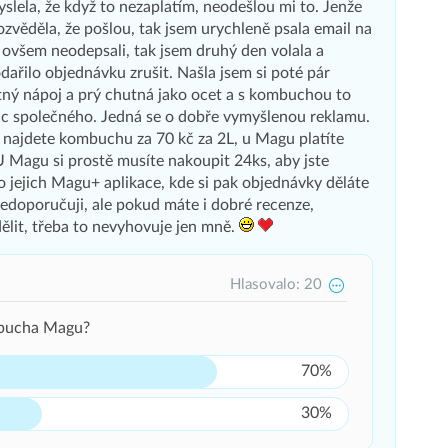
yslela, že když to nezaplatím, neodešlou mi to. Jenže
ozvěděla, že pošlou, tak jsem urychleně psala email na
ovšem neodepsali, tak jsem druhý den volala a
odařilo objednávku zrušit. Našla jsem si poté pár
tný nápoj a prý chutná jako ocet a s kombuchou to
ic společného. Jedná se o dobře vymyšlenou reklamu.
 najdete kombuchu za 70 kč za 2L, u Magu platíte
 Magu si prostě musíte nakoupit 24ks, aby jste
do jejich Magu+ aplikace, kde si pak objednávky děláte
nedoporučuji, ale pokud máte i dobré recenze,
ělit, třeba to nevyhovuje jen mně.
Hlasovalo: 20
mbucha Magu?
70%
30%