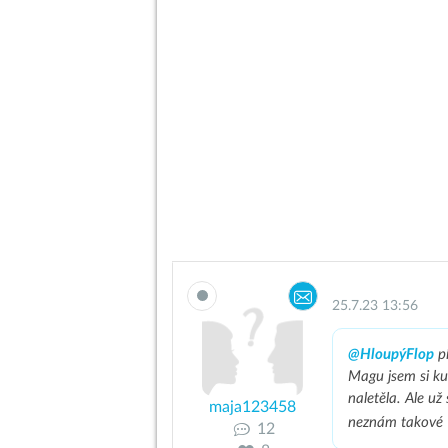
25.7.23 13:56
@HloupýFlop
pí
Magu jsem si ku
naletěla. Ale u
maja123458
neznám takové 
12