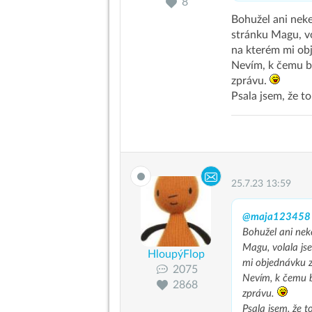
8
Bohužel ani neke
stránku Magu, vol
na kterém mi obj
Nevím, k čemu by
zprávu.
Psala jsem, že 
25.7.23 13:59
@maja123458
Bohužel ani nek
Magu, volala jse
HloupýFlop
mi objednávku zr
2075
Nevím, k čemu b
2868
zprávu.
Psala jsem, že 