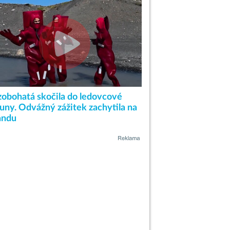
zobohatá skočila do ledovcové
guny. Odvážný zážitek zachytila na
andu