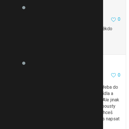
ZuzaAAAA
93
1
0
30.6.18 22:24
Tak zkusím ještě oživit dotaz k CHIA SHAKE…někdo
nějaké nové zkušenosti????
To se mi líbí
Citovat
Zmínit
Tiger-lily
35438
84
0
2.7.18 19:05
Zkušenosti s chia semínky mám - přidávám je třeba do
smoothie. Určitě je nesmysl s nimi nahrazovat jídla a
živit se tím a doufat, že po tom člověk zhubne. Ale jinak
jsou určitě dobrou potravinou, která obsahuje spousty
hodnotných živin, takže klidně si je dej. Pokud chceš
něco poradit s hubnutím a životním stylem, zkus napsat
do této
poradny
.