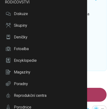
RODIČOVSTVÍ
Někdo zkusenosti s CHIA SHAKE?
Diskuze
Ahojky maminky, mate některá zkusenosti s Chia
shake?..
Skupiny
Deníčky
Fotoalba
Encyklopedie
To se mi líbí
Citovat
Zmínit
Magazíny
1
2
Poradny
Napsat příspěvek
Reprodukční centra
Porodnice
Reakce:
Velikost písma: