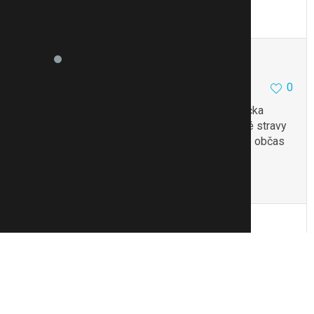
To se mi líbí
Citovat
Zmínit
flicek18
1003
93
0
18.10.18 12:59
@Tiger-lily
dotaz tu je na chia SHAKE to je značka
takových pití a palacinek atd jako náhrada běžné stravy
ale jinak s chia semínka souhlasím, ráda si je občas
přidám do smoothie
To se mi líbí
Citovat
Zmínit
Reklama
{POPISEK reklamního článku, také
dlouhý přes dva a možná dokonce až tři
řádky, končící na tři tečky...}