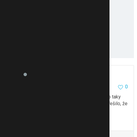
markyj
4099
4
0
23.10.17 10:50
@Ajuska87
a nenapadlo tě, že sestra o miminko taky
pokoušela dlouho? Jen nechtěla aby se všude řešilo, že
jim to nejde?
To se mi líbí
Citovat
Zmínit