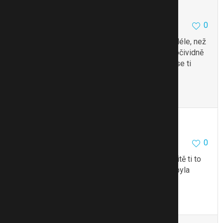
Waterfall
0
23.10.17 10:50
Přála bych jim to? Sama má problém mnohem déle, než
vy a nikoho bych za lháře nepovažovala. Máte očividně
špatný vztah a ty to rozhodně nevylepšíš. Holt se ti
nesvěřovala, nedivím se.
Citovat
Upravit
Makca87
0
23.10.17 10:50
A co si s ní o tom nejprve promluvit?
… určitě ti to
nechtěla říct, protože se jen,, otřela o trenky" a byla
těhotná, kdežto ty se snažíš 2,5 roku…
Citovat
Upravit