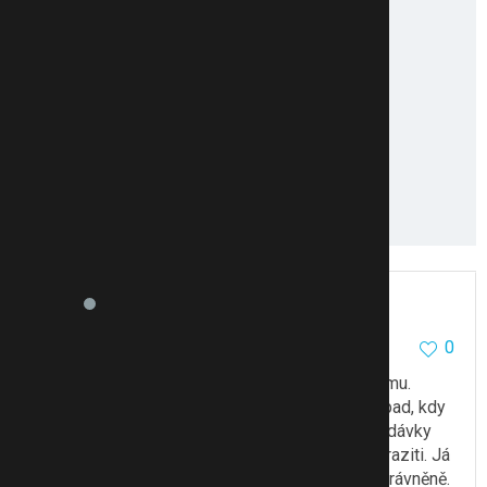
Kakika
16694
2944
0
13.2.19 08:35
Tak je jasné, že to svým způsobem vadí každému.
Někomu víc, někomu míň. Také mám v okolí případ, kdy
se dávky zneužívali. Ale víc případů znám, kdy dávky
jsou na místě. V každém systému se najdou paraziti. Já
jen doufám, že pořád je víc těch, kteří čerpají oprávněně.