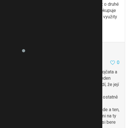
Jen zkrátka člověk víc slyší o podvodnících než o druhé
skupině, která i přes čerpání dávek rozhodně nekupuje
3× do roka nový mobil, ale dávky jsou skutečně využity
k účelu, za jakým jsou vyplaceny.
To se mi líbí
Citovat
Zmínit
Kaileee
4380
1730
0
13.2.19 08:39
štve mě to jak kdy, když moje kamarádka má dvojčata a
další dvě děti a její chlap vydělává ale i tak jim jeden
rodičák + plat moc nestačí tak mi opravdu nevadí, že její
manžel má jinde TP a tím pádem může pobírat
příspěvek na bydlení nějakých 7 tisíc měsíčně… ostatně
ji to tak poradila sama paní úřednice, sama si
uvědomuje že ty velké peníze tečou opravdu jinde a ten,
kdo odvádí daně už vlastně nemá na nic nárok ani na ty
přídavky, tak si holt musí pomoct i takhle… a to si bere