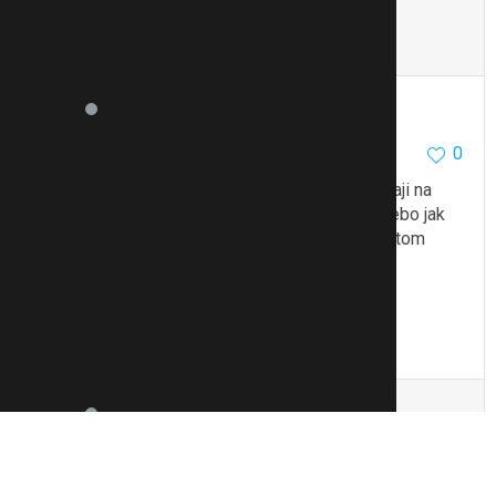
chlap v práci všechny přesčasy co se dají
To se mi líbí
Citovat
Zmínit
cecetka
27057
13472
0
13.2.19 08:41
@TeSudička
A ty se jich vyptavas, kolik dostavaji na
davkach a jake maji dluhy a ze je nesplaceji? Nebo jak
to vsechno vis? Ja treba vubec netusim, jak na tom
financne nasi sousede jsou
K otazce: Zneuzivani cehokoli me stve
To se mi líbí
Citovat
Zmínit
Rive
2249
614
0
13.2.19 08:41
Já třeba hlavně vůbec nevím, kdo co má za složenky ve