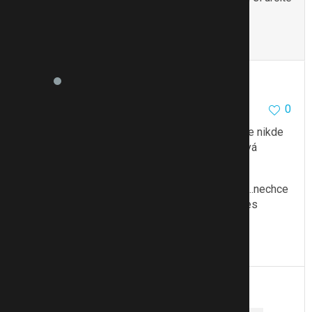
řeknu UŽ NIKDY!!!
To se mi líbí
Citovat
Zmínit
Adenka84
4044
4
0
26.8.11 14:42
Nakukuji, jestli se už vrátila Monča z kontroli, ale nikde
nic..asi je možná opět naložená v bazénu..využívá
posledního slunečního dne…
Já jdu vyžehlit ten koš prádlo, ať ho mám z krku..nechce
se mi sice, ale také nechci abych ho tu měla přes
víkend..chci mít klid..tak já jdu na to..
To se mi líbí
Citovat
Zmínit
Reklama