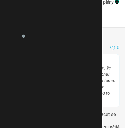
chci něco udělat, než otěhotním. Ale…jsou to jen plány
To se mi líbí
Citovat
Zmínit
Martikov
1219
3
0
26.8.11 12:17
lencaplenca
píše:
Joo, Marti, to já bych taky potřebovala
Myslím, že
s mrňouskem to půjde docela dobře, já bych k tomu
chtěla pak ještě přidat nějaké cvíčo. Vzhledem k tomu,
že plánujeme druhého prcka opravdu brzo, tak se
sebou chci něco udělat, než otěhotním. Ale…jsou to
jen plány
Já bych to taky chtěla vzít jedním vrzem a nevracet se
mezi dětma do práce.. Ale ještě jsem nerodila a
nevychovávala, tak uvidíme
Těsně po porodu si určitě