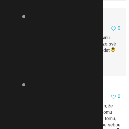
Martikov
1219
3
0
26.8.11 11:20
Já jsem přibrala taky 10 kg a taky věřím, že většinu
nechám v porodnici.. Přibrala jsem sice 10, ale ze své
původní váhy bych potřebovala ještě tak 10 sundat
Třeba se to běháním kolem prcka povede
To se mi líbí
Citovat
Zmínit
lencaplenca
1150
0
0
26.8.11 12:15
Joo, Marti, to já bych taky potřebovala
Myslím, že
s mrňouskem to půjde docela dobře, já bych k tomu
chtěla pak ještě přidat nějaké cvíčo. Vzhledem k tomu,
že plánujeme druhého prcka opravdu brzo, tak se sebou