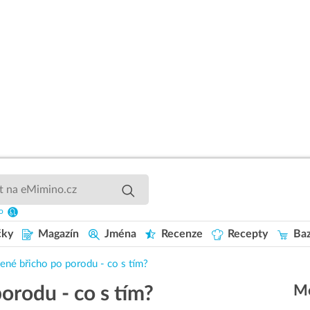
o
čky
Magazín
Jména
Recenze
Recepty
Baz
ené břicho po porodu - co s tím?
Mo
orodu - co s tím?