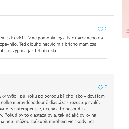
0
taza, tak cvicit. Mne pomohla joga. Nic narocneho na
e zpevnilo. Ted dlouho necvicim a bricho mam zas
 obcas vypada jak tehotenske.
0
vky výše - půl roku po porodu břicho jako v devátém
t celkem pravděpodobně diastáza - rozestup svalů.
ovné fyzioterapeutce, nechala to posoudit a
ky. Pokud by to diastáza byla, tak nějaké cviky na
 na netu můžou způsobit mnohem víc škody než