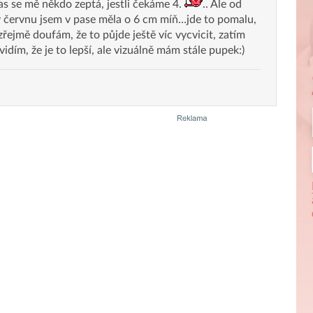
as se mě někdo zeptá, jestli čekáme 4.
.. Ale od
v červnu jsem v pase měla o 6 cm míň…jde to pomalu,
zřejmě doufám, že to půjde ještě víc vycvicit, zatím
vidím, že je to lepší, ale vizuálně mám stále pupek:)