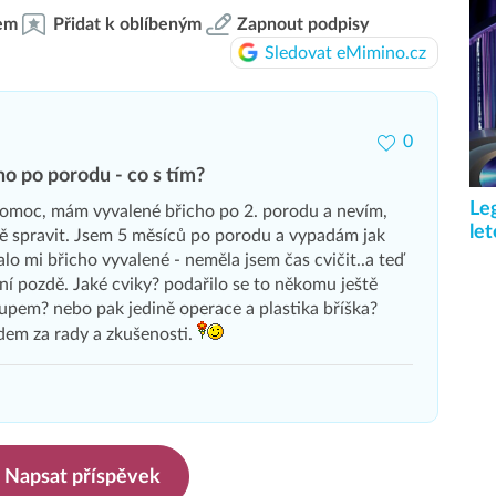
em
Přidat k oblíbeným
Zapnout podpisy
Sledovat eMimino.cz
0
o po porodu - co s tím?
Le
pomoc, mám vyvalené břicho po 2. porodu a nevím,
le
tě spravit. Jsem 5 měsíců po porodu a vypadám jak
alo mi břicho vyvalené - neměla jsem čas cvičit..a teď
ní pozdě. Jaké cviky? podařilo se to někomu ještě
upem? nebo pak jedině operace a plastika bříška?
dem za rady a zkušenosti.
Napsat příspěvek