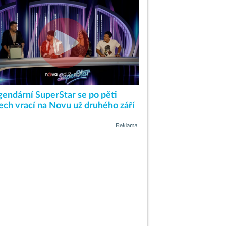
gendární SuperStar se po pěti
tech vrací na Novu už druhého září