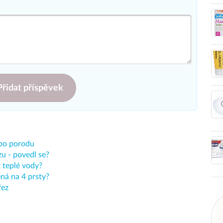
Přidat příspěvek
 po porodu
u - povedl se?
 teplé vody?
ená na 4 prsty?
řez