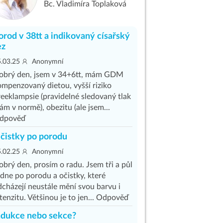
Bc. Vladimíra Toplaková
orod v 38tt a indikovaný císařský
ez
.03.25
Anonymní
obrý den, jsem v 34+6tt, mám GDM
ompenzovaný dietou, vyšší riziko
reeklampsie (pravidelné sledovaný tlak
m v normě), obezitu (ale jsem...
dpověď
čistky po porodu
.02.25
Anonymní
brý den, prosím o radu. Jsem tři a půl
ydne po porodu a očistky, které
dcházejí neustále mění svou barvu i
tenzitu. Většinou je to jen... Odpověď
ndukce nebo sekce?