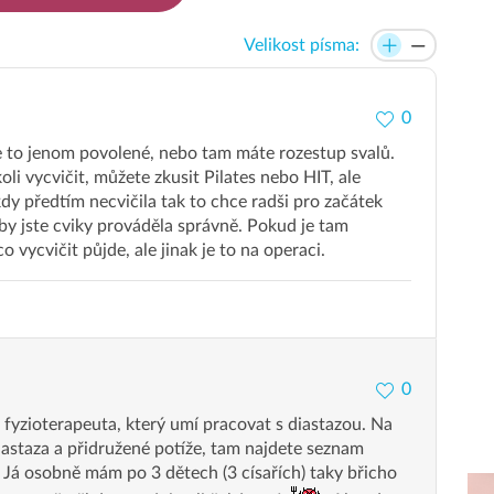
Velikost písma:
0
i je to jenom povolené, nebo tam máte rozestup svalů.
oli vycvičit, můžete zkusit Pilates nebo HIT, ale
kdy předtím necvičila tak to chce radši pro začátek
by jste cviky prováděla správně. Pokud je tam
o vycvičit půjde, ale jinak je to na operaci.
0
o fyzioterapeuta, který umí pracovat s diastazou. Na
iastaza a přidružené potíže, tam najdete seznam
. Já osobně mám po 3 dětech (3 císařích) taky břicho