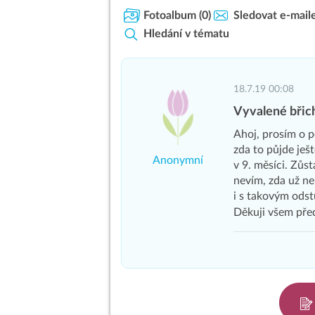
Fotoalbum
(0)
Sledovat e-mail
Hledání v tématu
18.7.19 00:08
Vyvalené břich
Ahoj, prosím o 
zda to půjde ješ
Anonymní
v 9. měsíci. Zůst
nevím, zda už ne
i s takovým odst
Děkuji všem pře