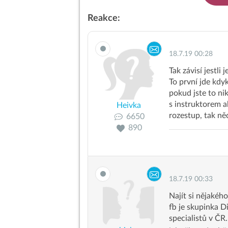
Reakce:
18.7.19 00:28
Tak závisí jestl
To první jde kdyk
pokud jste to ni
s instruktorem a
Heivka
rozestup, tak něc
6650
890
18.7.19 00:33
Najít si nějakéh
fb je skupinka D
specialistů v ČR