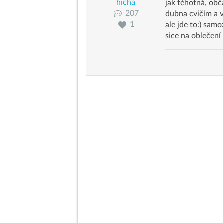
hicha
jak těhotná, obč
207
dubna cvičím a 
1
ale jde to:) samo
sice na oblečení 