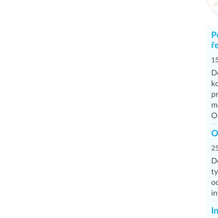
P
ř
15
D
k
p
má
O
O
25
Do
t
o
in
I