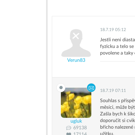
18.7.19 05:12
Jestli neni dias
fyzicku a telo s
povolene a taky
Verun83
18.7.19 07:11
Souhlas s příspě
měsíci, může bý
Zašla bych k šik
doporučit si cvi
ugluk
břicho nalezené
69138
užitku.
17114