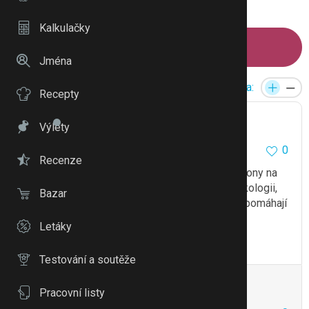
1
2
Kalkulačky
Napsat příspěvek
Jména
Reakce:
Velikost písma:
Recepty
paola white
12743
63
Výlety
0
13.8.13 10:00
Recenze
Tak zácpu v prvním trimestru dělají hlavně hormony na
to nic moc nepomůže. poraď se o tom na gynekologii,
Bazar
takové ty babské rady znáš a děláš a pokud nepomáhají
tak se toho moc nezmůže
Letáky
To se mi líbí
Citovat
Zmínit
Testování a soutěže
Anonymní
Pracovní listy