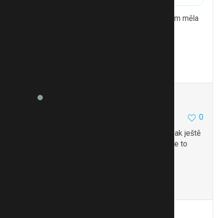
mě trochu pomáhalo psyllium, ale taky jsem s tím měla
a mám problém a to i mimo těhu
když mi po porodu řekli, že mě nepustí dokud
nevypustím bobek tak mě málem omylo
To se mi líbí
Citovat
Zmínit
Veveruska87
11626
3
0
13.8.13 10:08
Mě doktor radil sušené švestky a hodně pít. A pak ještě
po ránu lžičku oleje a to že mě určitě prožene ale to
jsem nezkoušela to mi přišlo
.Mě pomohli ty
švestky
To se mi líbí
Citovat
Zmínit
katty78