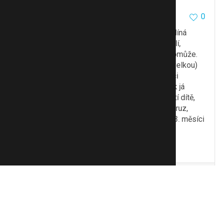
0
13.8.13 10:10
Znám to, právě mám to stejné. Už tak pomalá a líná
střeva se prostě na začátku těhotenství zpomalí,
v mém případě zastaví:-) activia, mák - nic nepomůže.
Střeva můžeš podpořit tím, že budeš ráno pít (velkou)
sklenici vlažné vody a na to hned další sklednici
s příměsí psyllium husk (v každé lékárně). Jinak já
musím každý den glycerinové čípky. Čekám třetí dítě,
takže už jsem na to připravená, ale i tak je to opruz,
zábavná určitě nejsem, ale dá se to přežít… po 3. měsíci
se to trochu zlepší. Držím palce. katka
Citovat
Upravit
ajule13
1352
1
0
13.8.13 10:19
Tak přesně s tímhle jsem bojovala, jak řped těhu, tak