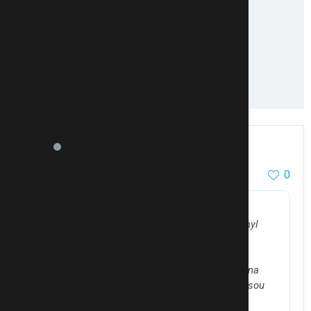
paola white
12743
63
0
13.8.13 10:04
@Anonymní
píše:
no, já beru ještě horm. injekce a estrofem, pregnyl
atd..
Takže si myslím, že je to opravdu tím..
Zítra se na to dr. zeptám, já jsem z toho už fakt na
prášky, přitom mám být psych. v pohodě, no to jsou
rady..