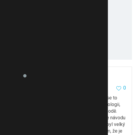
kokli2
286
5
0
6.2.13 09:57
Bylo nám řečeno, že něco přechodil a odrazilo se to
zánětem zrovna na varlatech. Dostal papír na urologii,
aby se zánět přeléčil a pak bude všechno v pohodě.
Nebyli jsme v CARu, odběr jsme dělali doma dle návodu
od doktora a do hodiny byl v ordinaci. Už tohle byl velký
ústupek z jeho strany. Jemu jedno dítě stačí, vím, že je