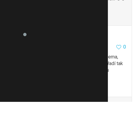
To se mi líbí
Citovat
Zmínit
tweetydee
19976
8
0
6.2.13 10:05
@kokli2
a co pohrozit nějakýma horšíma nemocema,
prostatou, impotencí atd. Když je na to svoje nářadí tak
citlivej. Podle mě to není sranda nejen z důvodu
neplodnosti.
To se mi líbí
Citovat
Zmínit
kokli2
286
5
0
6.2.13 10:08
Od čtvrtka, kdy to víme se sho snažím přesvědčit, ale je
neoblomnj. Prvně jsem si říkala, že to musí strávit, ale