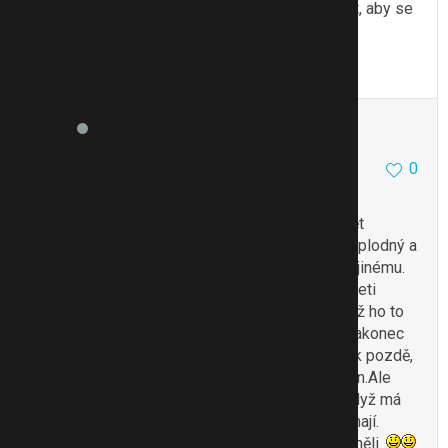
to jeho obrana, ale nechci na něj nějak moc tlačit, aby se
nezasekl.
To se mi líbí
Citovat
Zmínit
kotýsek
2069
7
0
6.2.13 10:03
Určitě je to na lékaře- už jen proto, že dostane
antibiotika na přeléčení zánětu. Když bude zánět
přetrvávat, tak muže dojít, až ktomu, že bude neplodný a
časem se to muže zvrhnout, až uplně kněčemu jinému.
Moji nejl. kamarádky manžel měl zánět ve čtyřiceti
letech jednoho varlete. Nikam stím nechtěl jít. Až ho to
po čtyřech měsících začalo strašně bolet, tak nakonec
byl donucen lékaře vyhledat. A tím, že došel, tak pozdě,
tak o to varle přišel. Museli mu ji vyoperovat ven.Ale
jinak dobrý-na sex. život to nemá žádný vliv i když má
jen jedno varle. Ale je pravda, že oni už tři děti mají.
Nevím, jaký by to mělo vliv, kdyby děti ještě neměli.