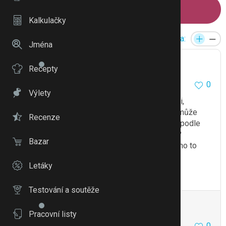
Napsat příspěvek
Kalkulačky
Reakce:
Velikost písma:
Jména
goldenka
12681
8
Recepty
0
6.2.13 09:52
Výlety
@kokli2
Doktora by navštívit měl jestli chce děti,
protože neléčený zánět nebude žádná sranda, může
Recenze
zůstat neplodný. Jinak nevím jak to léčit doma, podle
mě to doma nevyléčí. Co mu doporučili v CARu?
Bazar
Návštěvu toho urologa? Měl by tam jít, protože ho to
stejně nemine.
Letáky
To se mi líbí
Citovat
Zmínit
Testování a soutěže
-Evka-
3743
18
Pracovní listy
0