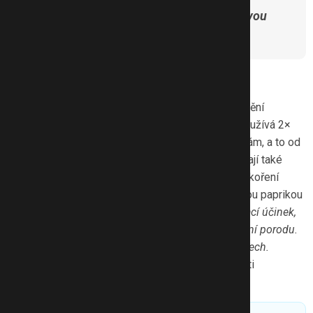
v těhotenské poradně s lékařem, se svou
porodní asistentkou nebo dulou.
1. Bylinky a koření v jídle
Jde jednak o užívání bylinek, které podporují uvolnění
hladkého svalstva, jako je pupalka dvouletá. Ta se užívá 2×
týdně v preparátech přímo určených těhotným ženám, a to od
ukončeného 36. týdne těhotenství. Dále se používají také
prohřívací bylinky jako skořice do sladkých jídel a koření
v pálivých či dost kořeněných jídlech s chilli, pálivou paprikou
nebo pepřem.
„Bylinky a koření, které mají prohřívací účinek,
zároveň silně prokrvují, což může přispět k zahájení porodu.
Účinek bylinek se většinou dostavuje až po 1-2 dnech.
Vhodný je třeba skořicový čaj,“
uvádí ze zkušenosti
s těhotnými ženami Viola Jedličková.