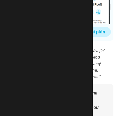
můžete vyzkoušet některé tradiční
postupy v domácích podmínkách.
Ovšem jak říká Viola Jedličková,
certifikovaná dula:
„Babské rady
fungují ve chvíli, kdy je porod
Porodní plán
připraven a těhotenství je zralé. To
se nedá poznat podle stanoveného
termínu porodu. Nejlépe to ‚ví‘ miminko a tělo nastávající
maminky. Na druhou stranu, pokud ještě tělo na porod
připraveno není, nebudou mít babské rady požadovaný
účinek. Důvěřujte tedy svému tělu, miminku a celému
porodnímu procesu, jistě se spustí ve správnou chvíli.“
Některé techniky spíš připravují tělo na
porod, ale samotný porod ještě
nenastartují. Přesto každou zamýšlenou
metodu raději předem konzultujte