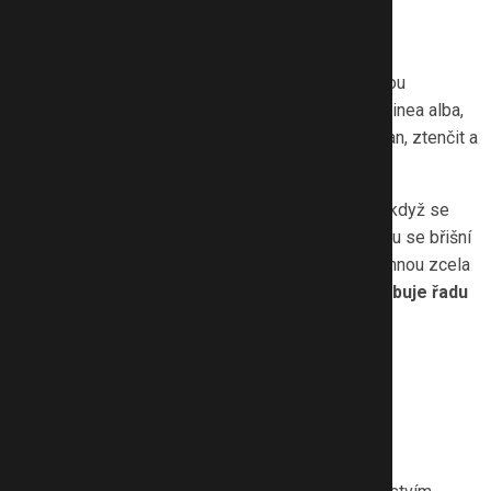
Co znamená diastáza
Diastáza je rozestup přímých břišních svalů. Ty jsou
vertikálně spojené tuhou vazivovou čárou zvanou linea alba,
která se vlivem tlaku a sil může roztáhnout do stran, ztenčit a
oslabit.
Diastáza
vzniká přirozeně během těhotenství
, když se
zvětšuje děloha, ve které roste miminko. Po porodu se břišní
svaly opět postupně zatahují, ale někdy se nezatáhnou zcela
a zůstane mezi nimi výrazná mezera, která
způsobuje řadu
zdravotních komplikací
.
Riziko diastázy zvyšuje:
rychlý
nárůst hmotnosti během těhotenství
,
porod
císařským řezem
,
věk rodičky nad 35 let,