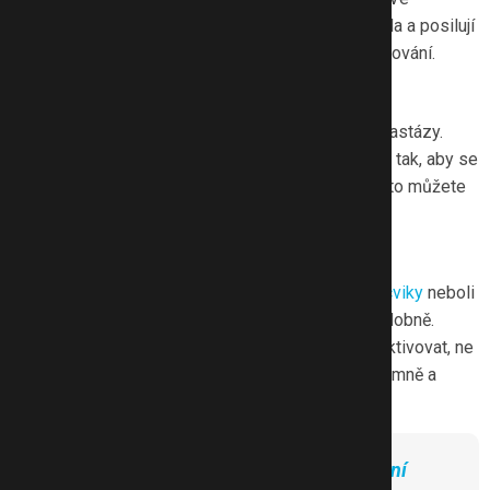
správném postoji se automaticky aktivuje střed těla a posilují
se břišní svaly bez vědomého zatínání nebo zatahování.
2. Aktivace bránice
Správné dýchání je naprosto zásadní pro řešení diastázy.
Dýchat byste měla do břicha, nikoliv do hrudníku, a tak, aby se
roztahovala spodní žebra do strany. Představit si to můžete
i tak, že dýcháte pod lem podprsenky.
3. Cvičení pánevního dna
Zapomeňte na jakékoliv silové cvičení,
kegelovy cviky
neboli
zatahování močové trubice, zatínání svěračů a podobně.
Pánevní dno je tvořené ze tří vrstev a ty je třeba aktivovat, ne
posilovat. Cviky na pánevní dno provádějte vždy jemně a
téměř neznatelně. Nebojte, výsledky se dostaví.
Přečtěte si také
Jak posilovat pánevní