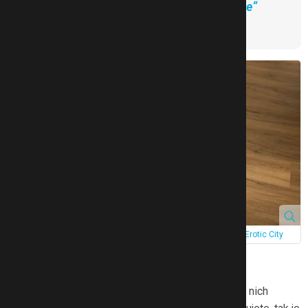
dno po porodu? Tipy, jak se „tam dole“
vrátit do formy
Soustřeďte se na posílení pánevního dna i středu těla. Zdroj: Erotic City
Cviky na rozestup břišních svalů
U cviků na diastázu platí, že méně je více. Pokud u nich