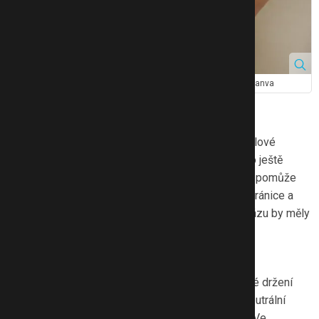
Rozestup břišních svalů může být nasledkem císaře. Zdroj: Canva
3 tipy, jak se zbavit diastázy
Častým omylem při řešení diastázy je přehnané silové
cvičení. To by stav rozestupu břišních svalů mohlo ještě
zhoršit. K přiblížení přímých břišních svalů nejvíce pomůže
správné dýchání, napřímené držení těla, zapojení bránice a
hlubokých vnitřních svalů. Samotné cviky na diastázu by měly
přijít jako úplně poslední.
1. Držení těla
Naprosto zásadní pro léčení diastázy je napřímené držení
těla, kdy vaše tělo tvoří jednu přímku, pánev je v neutrální
poloze a vytahujete se nahoru za temenem hlavy. Ve