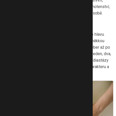
povolené svaly středu těla ještě před těhotenstvím,
nadměrně roztažená děloha při vícečetném těhotenství,
několik těhotenství jdoucích v krátké době po sobě.
Jak poznám že mám diastázu
Lehněte si na záda, pokrčte nohy a mírně zvedněte hlavu.
Nahmatejte si mezeru mezi břišními svaly. Cítíte měkkou
prohlubeň? Prohmatejte tento vazivový pruh od žeber až po
stydkou kost. Pokud do něj můžete hlouběji strčit jeden, dva,
tři prsty…, pravděpodobně máte diastázu. Vážnost diastázy
nicméně tolik nezávisí na šíři rozestupu, ale na charakteru a
pevnosti vaziva.