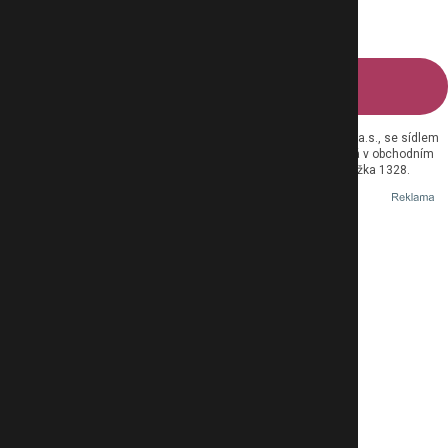
Odebírejte newsletter
© 2026 eMimino.cz Provozovatelem tohoto serveru je MAFRA, a.s., se sídlem
Karla Engliše 519/11, 150 00 Praha 5, IČO: 45313351, zapsaná v obchodním
rejstříku vedeném Městským soudem v Praze, oddíl B, vložka 1328.