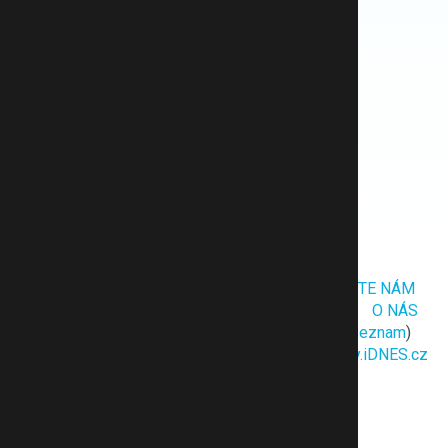
Spotřebitel iDNES
Albert leták
Kaufland leták
Lidl leták
Penny leták
Tesco leták
Globus leták
ŽEBŘÍČEK
BLOG
NAŠI ODBORNÍCI
NAPIŠTE NÁM
PODMÍNKY UŽITÍ
POUČENÍ OOÚ
REKLAMA
O NÁS
NÁPOVĚDA
MAPA WEBU
RSS
Cookies
(
seznam
)
LABUŽNÍK.CZ
AROME.CZ
iDNES.cz
Recepty.iDNES.cz
Desktop
Přepnout na dark (beta)
Nahlásit