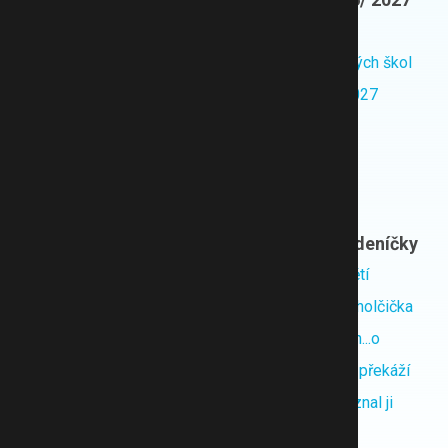
Sociální dávky přehledně
Volba školky roku
Na co máte nárok?
Recenze mateřských škol
Výpočet výživného
Jarní prázdniny 2027
Rodičovský příspěvek
Školní prázdniny
Mateřská
Otcovská poporodní péče
Miminko 2026
Nejoblíbenější deníčky
Volba porodnice roku
Přežila jen část dětí
Porodní plán
Ve školce umřela holčička
Taška do porodnice
Chci, aby sebrala h...o
Nejlepší porodnice
Syn prý ve školce překáží
Nejoblíbenější jména
Dal jí drobné a poznal ji
Těhotenská kalkulačka