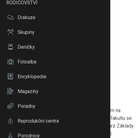
RODIČOVSTVÍ
Diskuze
Skupiny
Deníčky
Fotoalba
Encyklopedie
Magazíny
Poradny
Vystudovala aplikovanou psychologii se zaměřením na
interpersonální management, taktéž ekonomickou fakultu se
Reprodukční centra
zaměřením na obchod a marketing. Absolvovala kurz Základy
Rogersovské psychoterapie (akreditovaný MŠMT).
Porodnice