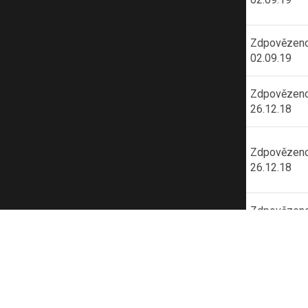
třináctileté
Jak se zbavit
Přijato:
Zdpovězeno
Anonymní
úzkosti
15.02.19
02.09.19
Přijato:
Zdpovězeno
Jak si odpustit
Anonymní
19.12.18
26.12.18
Jak přestat
Přijato:
Zdpovězeno
nenávidět
Anonymní
17.12.18
26.12.18
partnera?
Ako si získať
Přijato:
Zdpovězeno
Anonymní
deti
02.12.18
26.12.18
Nevím, jestli
Přijato:
Zdpovězeno
chci poznat
Anonymní
28.11.18
26.12.18
svého tátu