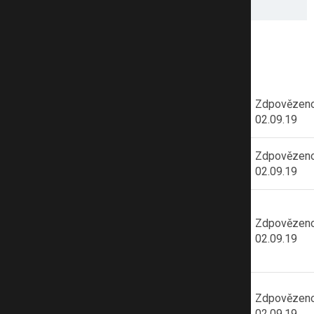
Odpovídá: Mgr. Jitka Voglová
Nově zodpovězené otázky v poradně
Postrádám
Přijato:
Zdpovězeno
sheran
přátele
25.07.19
02.09.19
Pocit
Přijato:
Zdpovězeno
Anonymní
vdechnutí jídla
04.08.19
02.09.19
Miluji syna a
bývalá žena mi
Jaromír
Přijato:
Zdpovězeno
brání ve styku
Bubenik
13.08.19
02.09.19
s ním
Separační
Přijato:
Zdpovězeno
úzkost
Anonymní
20.08.19
02.09.19