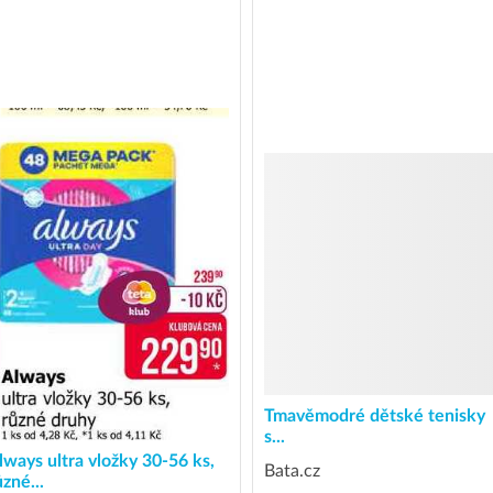
Tmavěmodré dětské tenisky
s...
lways ultra vložky 30-56 ks,
Bata.cz
ůzné...