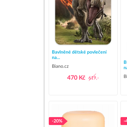
Bavlněné dětské povlečení
na...
B
Biano.cz
na
B
470 Kč
619,-
-20%
-