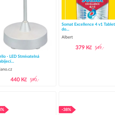
Somat Excellence 4 v1 Table
do...
Albert
379 Kč
549,-
rilo - LED Stmívatelná
bíjecí...
iano.cz
440 Kč
590,-
4%
-38%