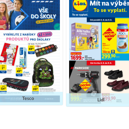
Tesco
Lidl