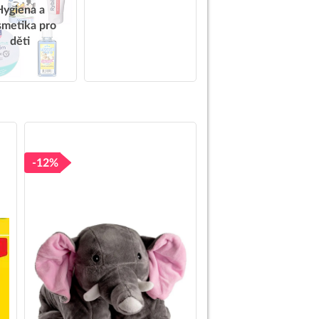
Hygiena a
smetika pro
děti
-12%