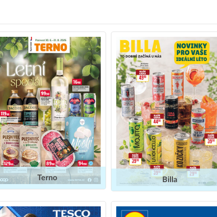
Terno
Billa