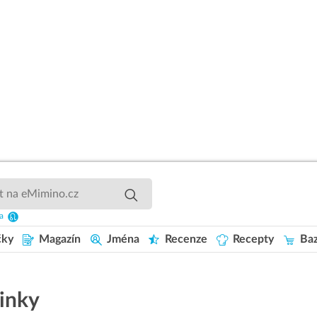
ka
čky
Magazín
Jména
Recenze
Recepty
Baz
minky