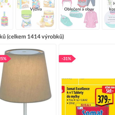
Výživa
Oblečení a obuv
ko
táků (celkem 1414 výrobků)
25%
-31%