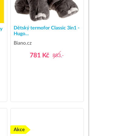
Dětský termofor Classic 3in1 -
ty
Hugo...
Biano.cz
781 Kč
883,-
Akce