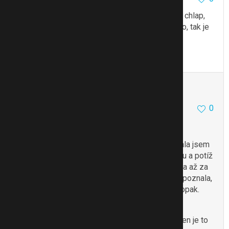
Přesně tak a potom to je začarovaný kruh. Jako chlap,
který myslí na to aby nesehal a neudělal se brzo, tak je
udělaný raz dva..
To se mi líbí
Citovat
Zmínit
Anonymní
0
10.5.13 12:35
Prosím o zachování anonymity.
Měla jsem přítele s tímto problémem. Vzrušovala jsem
ho, snažil se hodinu i víc… nešlo to. Jel v heroinu a potíž
s vyvrcholením je vedlejší efekt - to jsem zjistila až za
nějakou dobu. Podle toho jsem pak už vždycky poznala,
že se k fetu vrátil, i když mi tvrdil samozřejmě opak.
Ještě že už je to za mnou.
Tím nechci říct, že to bude případ Tvého kluka, jen je to