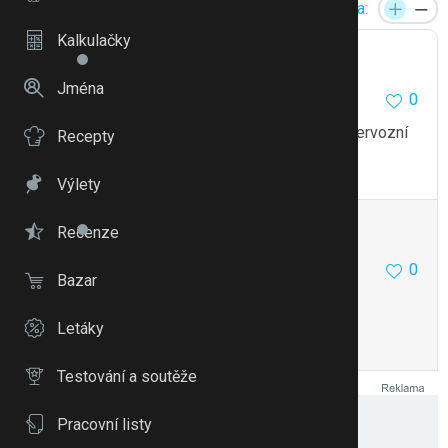
Reakce:
Velikost písma:
Kalkulačky
GabkaN.
37
0
Jména
0
10.5.13 12:21
Jestli říkás ze jste spolu krátce tak muze byt nervozní
Recepty
To se mi líbí
Citovat
Zmínit
Výlety
Ukulina
15225
138
Recenze
0
10.5.13 12:22
Bazar
Taky si myslím, že není v pohodě.
Letáky
To se mi líbí
Citovat
Zmínit
Testování a soutěže
Pracovní listy