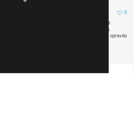
ropucha 02
3796
3082
0
10.5.13 12:37
Nebo si před akcí jednou, dvakrát uleví sám, aby
neskončil moc brzo, a pak už se prostě neudělá,
protože má vystřílený všechny patrony. Tohle je opravdu
dost častý…
To se mi líbí
Citovat
Zmínit
Reklama
{POPISEK reklamního článku, také
dlouhý přes dva a možná dokonce až tři
řádky, končící na tři tečky...}
Danitschka
2834
12