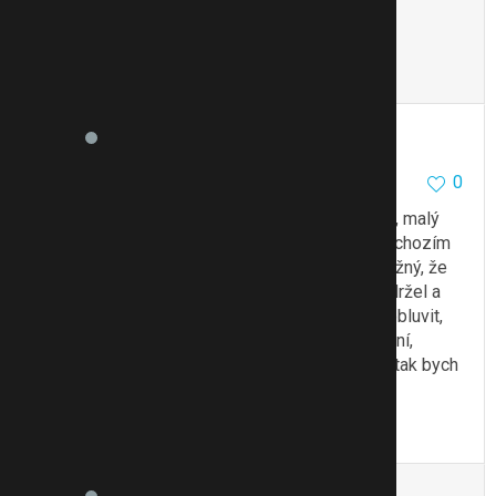
taky jedna z možností - i když těch míň
pravděpodobných.
Citovat
Upravit
mařenkaa
581
3
0
10.5.13 12:36
Může to být stres z práce, strach, že tě zklame, malý
sebevědomí, možná měl nějaký problém v předchozím
vztahu a udělal se mu tím blok, nebo je taky možný, že
se párkrát udělá před tím, než přídeš ty, aby vydržel a
pak to už nejde, zkusila bych si s ním o tom probluvit,
jestli nemá nějaký problémy, který mu v tom brání,
pokud by tomu ani čas a trpělivost nepomohla, tak bych
navštívila odborníka
To se mi líbí
Citovat
Zmínit