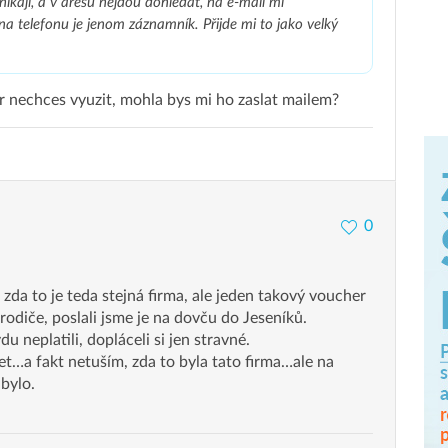
ikají, a v aresu nejdou dohledat, na e-mail mi
na telefonu je jenom záznamník. Přijde mi to jako velký
er nechces vyuzit, mohla bys mi ho zaslat mailem?
0
 zda to je teda stejná firma, ale jeden takový voucher
 rodiče, poslali jsme je na dovču do Jeseníků.
 neplatili, dopláceli si jen stravné.
 let…a fakt netuším, zda to byla tato firma…ale na
bylo.