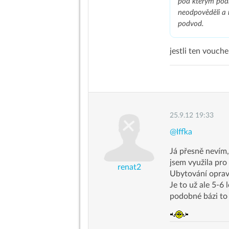
pod kterým podn
neodpověděli a 
podvod.
jestli ten vouch
25.9.12 19:33
@Iffka
Já přesně nevím,
jsem využila pro
renat2
Ubytování opravdu
Je to už ale 5-6
podobné bázi to 