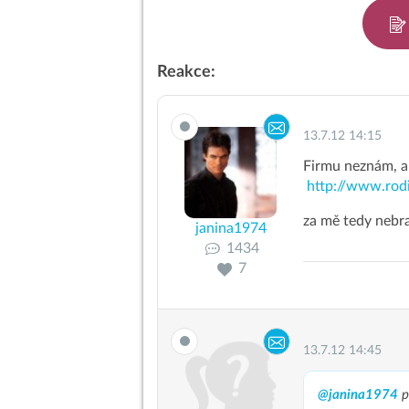
Reakce:
13.7.12 14:15
Firmu neznám, al
http://www.rod
za mě tedy nebr
janina1974
1434
7
13.7.12 14:45
@janina1974
p