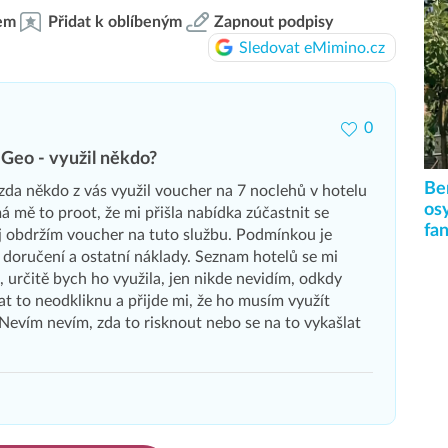
em
Přidat k oblíbeným
Zapnout podpisy
Sledovat eMimino.cz
0
eo - využil někdo?
Be
zda někdo z vás využil voucher na 7 noclehů v hotelu
osy
mě to proot, že mi přišla nabídka zúčastnit se
fa
j obdržím voucher na tuto službu. Podmínkou je
a doručení a ostatní náklady. Seznam hotelů se mi
 určitě bych ho využila, jen nikde nevidím, odkdy
 at to neodkliknu a přijde mi, že ho musím využít
Nevím nevím, zda to risknout nebo se na to vykašlat