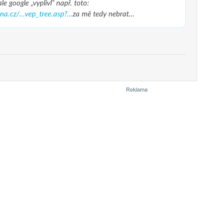
e google „vyplivl“ např. toto:
ina.cz/…vep_tree.asp?…
za mě tedy nebrat…