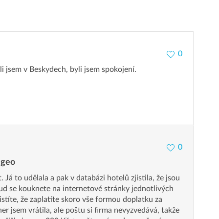
0
yli jsem v Beskydech, byli jsem spokojení.
0
igeo
Já to udělala a pak v databázi hotelů zjistila, že jsou
ud se kouknete na internetové stránky jednotlivých
istíte, že zaplatíte skoro vše formou doplatku za
er jsem vrátila, ale poštu si firma nevyzvedává, takže