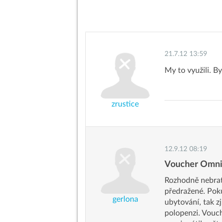
21.7.12 13:59
My to využili. B
zrustice
12.9.12 08:19
Voucher Omn
Rozhodně nebrat. 
předražené. Pok
gerlona
ubytování, tak zj
polopenzi. Vouch