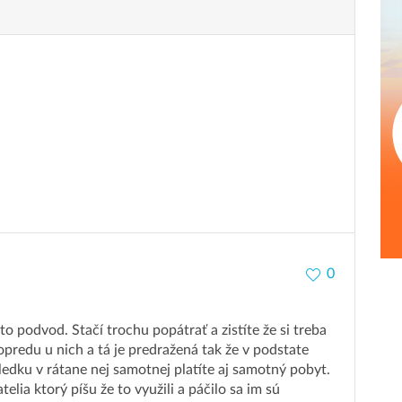
0
to podvod. Stačí trochu popátrať a zistíte že si treba
opredu u nich a tá je predražená tak že v podstate
dku v rátane nej samotnej platíte aj samotný pobyt.
elia ktorý píšu že to využili a páčilo sa im sú