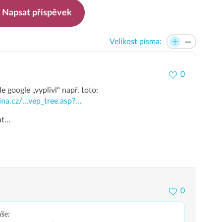
Napsat příspěvek
Velikost písma:
0
e google „vyplivl“ např. toto:
ina.cz/…vep_tree.asp?…
at…
0
íše: