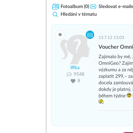
Fotoalbum
(0)
Sledovat e-mail
Hledání v tématu
13.7.12 13:03
Voucher OmniG
Zajímalo by mě, 
OmniGeo? Zajímá 
Iffka
výzkumu a za ně
9548
zaplatit 299,– z
8
docela zamlouvá,
dokdy je platný,
během týdne