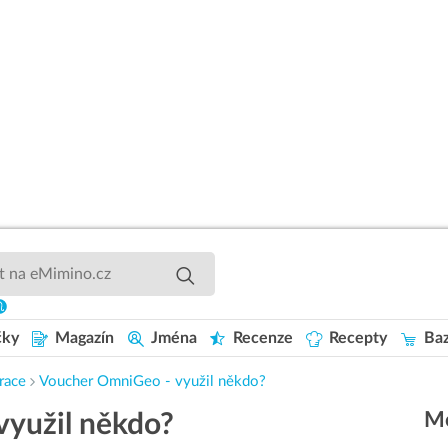
čky
Magazín
Jména
Recenze
Recepty
Baz
race
Voucher OmniGeo - využil někdo?
Mo
yužil někdo?