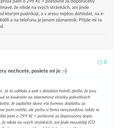
t, přišla jsem o 299 Kč + poštovné za doporučený
jímavé, že nikde na svých stránkách, ani jinde
d kterým podnikají, a v aresu nejdou dohledat, na e-
děli a na telefonu je jenom záznamník. Přijde mi to
d.
0
ry nechcete, poslete mi je :-)
 Já to udělala a pak v databázi hotelů zjistila, že jsou
ud se kouknete na internetové stránky jednotlivých
jistíte, že zaplatíte skoro vše formou doplatku za
er jsem vrátila, ale poštu si firma nevyzvedává, takže se
 přišla jsem o 299 Kč + poštovné za doporučený dopis.
, že nikde na svých stránkách, ani jinde neuvádějí IČO