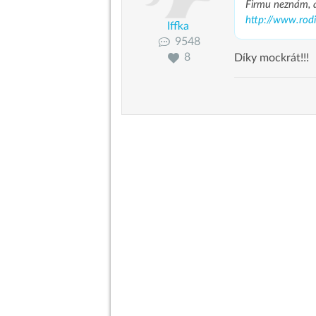
Firmu neznám, al
http://www.rod
Iffka
9548
8
Díky mockrát!!!