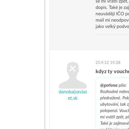
se mi vrátil zpě
dopis. Také je za
neuvádějí IČO po
mail mi neodpově
jako velký podvo
25.9.12 19:28
kdyz ty vouche
@gerlona
píše:
danoba(zav)az
Rozhodně nebrat.
et.sk
předražené. Pok
ubytování, tak z
polopenzi. Vouch
mi vrátil zpět,
Také je zajímavé