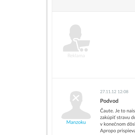
Reklama
27.11.12 12:08
Podvod
Čaute. Je to nais
zakúpiť stravu d
Manzoku
v konečnom dôsle
Apropo prispievat