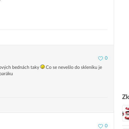
0
tových bednách taky
Co se nevešlo do skleníku je
baráku
Zk
0