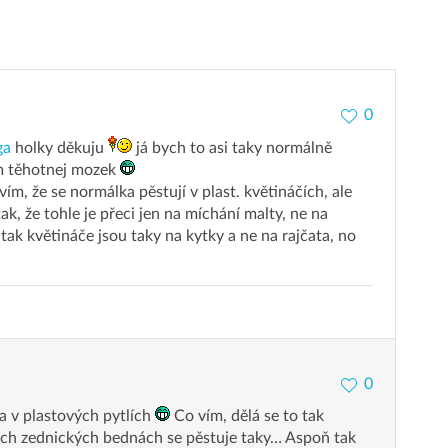
0
ga
holky děkuju
já bych to asi taky normálně
ám těhotnej mozek
 vím, že se normálka pěstují v plast. květináčích, ale
ak, že tohle je přeci jen na míchání malty, ne na
tak květináče jsou taky na kytky a ne na rajčata, no
0
ta v plastových pytlích
Co vím, dělá se to tak
těch zednických bednách se pěstuje taky… Aspoň tak