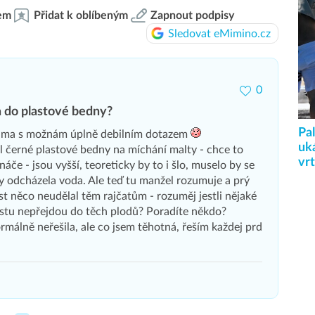
em
Přidat k oblíbeným
Zapnout podpisy
Sledovat eMimino.cz
0
a do plastové bedny?
Pa
váma s možnám úplně debilním dotazem
uká
 černé plastové bedny na míchání malty - chce to
vr
náče - jsou vyšší, teoreticky by to i šlo, muselo by se
y odcházela voda. Ale teď tu manžel rozumuje a prý
ast něco neudělal těm rajčatům - rozuměj jestli nějaké
astu nepřejdou do těch plodů? Poradíte někdo?
ormálně neřešila, ale co jsem těhotná, řeším každej prd