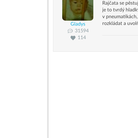
Rajčata se pěstu
je to tvrdý hlad
v pneumatikách,
rozkládat a uvol
Gladys
31594
114