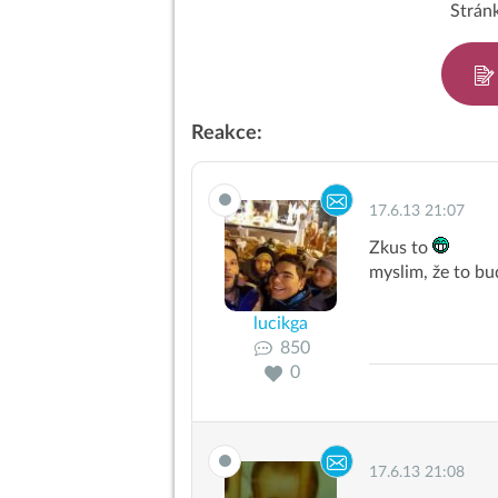
Stránk
Reakce:
17.6.13 21:07
Zkus to
myslim, že to bu
lucikga
850
0
17.6.13 21:08