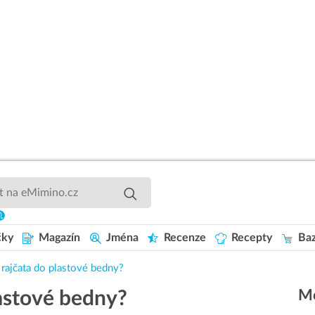
čky
Magazín
Jména
Recenze
Recepty
Baz
 rajčata do plastové bedny?
Mo
lastové bedny?