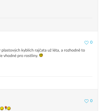
0
v plastových kyblích rajčata už léta, a rozhodně to
le vhodné pro rostliny.
0