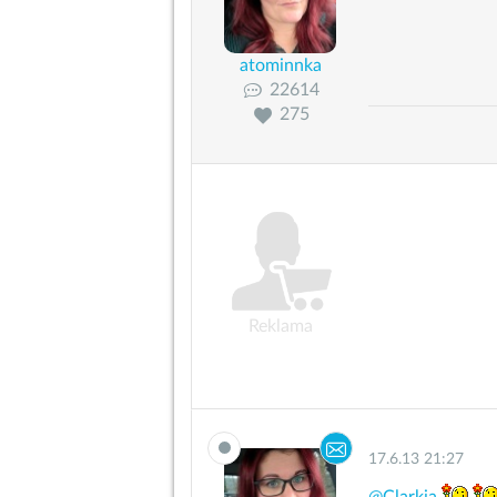
atominnka
22614
275
Reklama
17.6.13 21:27
@Clarkia