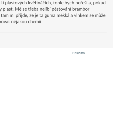
jí i plastových květináčích, tohle bych neřešila, pokud
ky plast. Mě se třeba nelíbí pěstování brambor
 tam mi přijde, že je ta guma měkká a vlhkem se může
ňovat nějakou chemii