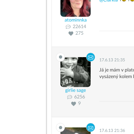
atominnka
22614
275
17.6.13 21:35
Já je mám v pla
vysázený kolem 
girlie sage
6256
9
17.6.13 21:36