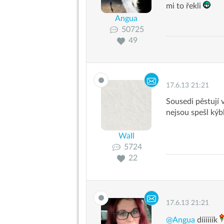
mi to řekli
Angua
50725
49
17.6.13 21:21
Sousedi pěstují 
nejsou spešl kýb
WaIl
5724
22
17.6.13 21:21
@Angua
díííííík