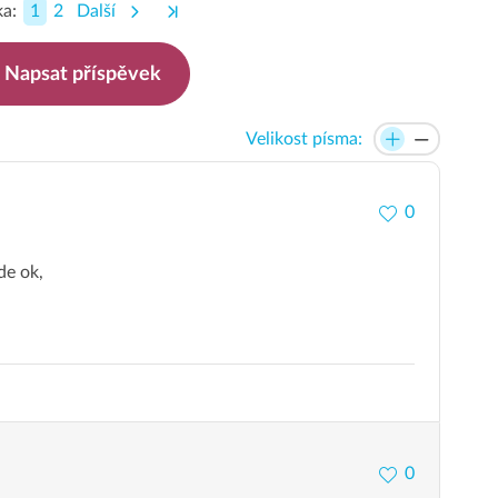
a:
1
2
Další
Napsat příspěvek
Velikost písma:
0
de ok,
0