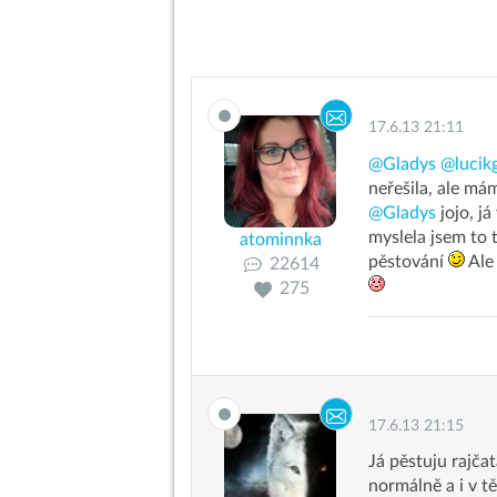
17.6.13 21:11
@Gladys
@lucik
neřešila, ale m
@Gladys
jojo, já
myslela jsem to t
atominnka
pěstování
Ale 
22614
275
17.6.13 21:15
Já pěstuju rajča
normálně a i v 