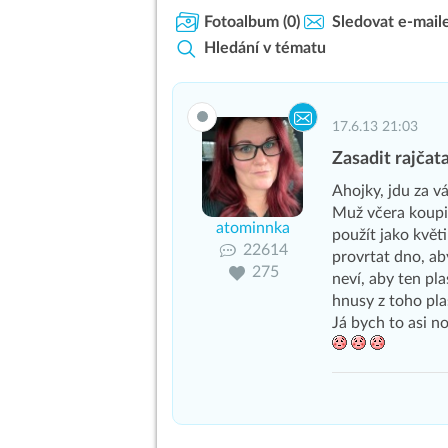
Fotoalbum
(0)
Sledovat e-mail
Hledání v tématu
17.6.13 21:03
Zasadit rajčat
Ahojky, jdu za 
Muž včera koupil
atominnka
použít jako květi
22614
provrtat dno, ab
275
neví, aby ten pl
hnusy z toho pl
Já bych to asi n