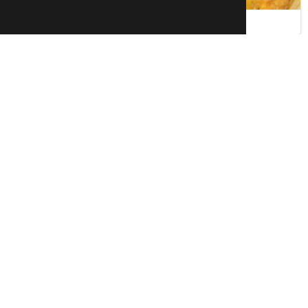
Zeláky
Kuřecí eintopf
Velikonoční beránek
Cuketový koláč s
ovocem
Gina108
23847
155
0
25.6.10 14:16
Mlýnek je lepší, ale robot určitě stačí.