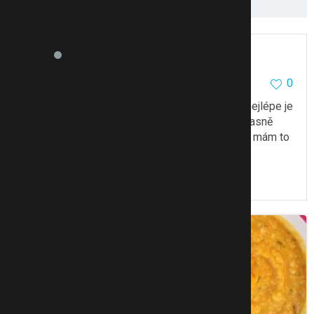
eva76
1180
2
0
25.6.10 14:14
nevím, jakou máš možnost obchodů u vás, ale nejlépe je
to koupit u řezníka. U nás dokonce to v jedný masně
namelou přímo přede mnou, tak mám jistotu, že mám to
co chci
To se mi líbí
Citovat
Zmínit