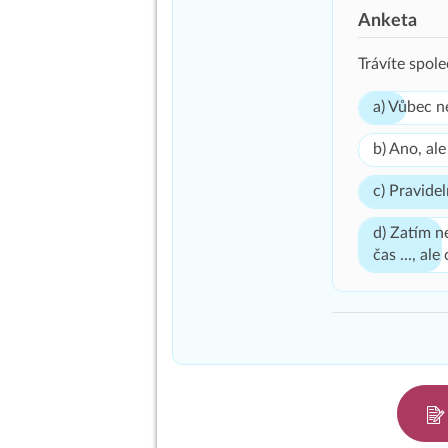
Anketa
Trávíte spol
a) Vůbec n
b) Ano, al
c) Pravide
d) Zatím n
čas ..., al