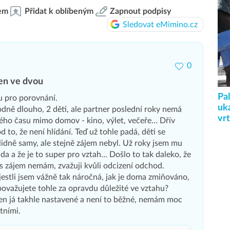
em
Přidat k oblíbeným
Zapnout podpisy
Sledovat eMimino.cz
0
jen ve dvou
Pa
u pro porovnání.
uká
dně dlouho, 2 děti, ale partner poslední roky nemá
vr
ého času mimo domov - kino, výlet, večeře… Dřív
 to, že není hlídání. Teď už tohle padá, děti se
klidně samy, ale stejně zájem nebyl. Už roky jsem mu
áda a že je to super pro vztah… Došlo to tak daleko, že
s zájem nemám, zvažuji kvůli odcizení odchod.
jestli jsem vážně tak náročná, jak je doma zmiňováno,
 považujete tohle za opravdu důležité ve vztahu?
n já takhle nastavené a není to běžné, nemám moc
tními.