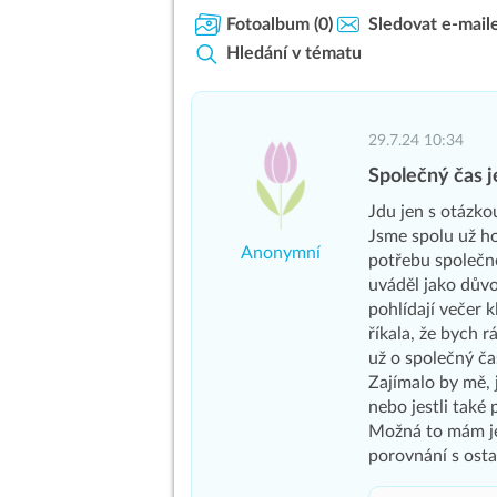
Fotoalbum
(0)
Sledovat e-mail
Hledání v tématu
29.7.24 10:34
Společný čas 
Jdu jen s otázko
Jsme spolu už ho
Anonymní
potřebu společn
uváděl jako důvod
pohlídají večer 
říkala, že bych r
už o společný ča
Zajímalo by mě, 
nebo jestli také
Možná to mám je
porovnání s osta