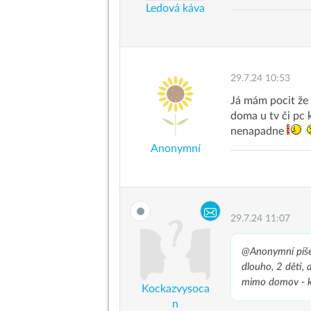
Ledová káva
29.7.24 10:53
Já mám pocit že 
doma u tv či pc k
nenapadne
Anonymní
29.7.24 11:07
@Anonymní
píš
dlouho, 2 děti,
mimo domov - ki
Kockazvysoca
n