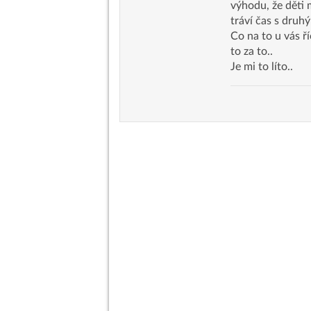
výhodu, že děti 
tráví čas s druh
Co na to u vás ří
to za to..
Je mi to líto..