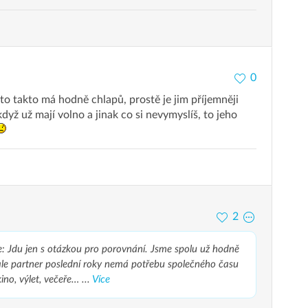
0
to takto má hodně chlapů, prostě je jim příjemněji
dyž už mají volno a jinak co si nevymyslíš, to jeho
2
e:
Jdu jen s otázkou pro porovnání. Jsme spolu už hodně
 ale partner poslední roky nemá potřebu společného času
no, výlet, večeře… ...
Více