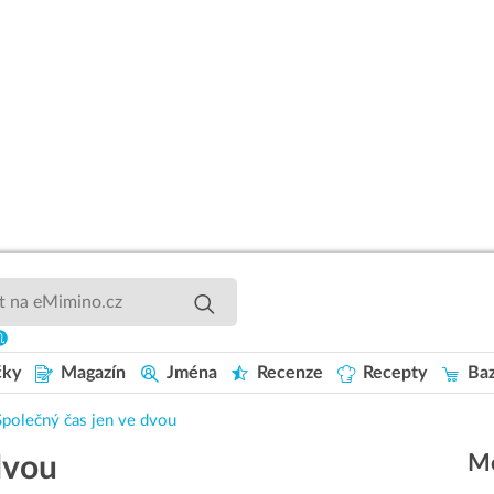
čky
Magazín
Jména
Recenze
Recepty
Baz
Společný čas jen ve dvou
Mo
dvou