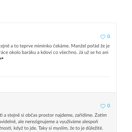
0
tejně a to teprve miminko čekáme. Manžel pořád že je
áce okolo baráku a kdoví co všechno. Já už se ho ani
0
 a stejně si občas prostor najdeme, zařídíme. Zatím
avidelně, ale nerezignujeme a využíváme alespoň
žnosti, když to jde. Taky si myslím, že to je důležité.