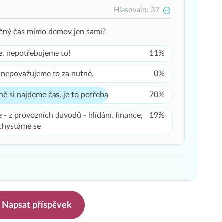
Hlasovalo: 37
ečný čas mimo domov jen sami?
e, nepotřebujeme to!
11%
e nepovažujeme to za nutné.
0%
lně si najdeme čas, je to potřeba
70%
e - z provozních důvodů - hlídání, finance,
19%
e chystáme se
Napsat příspěvek