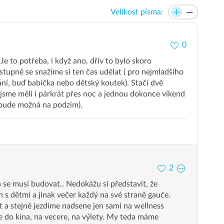
Velikost písma:
0
Je to potřeba, i když ano, dřív to bylo skoro
tupně se snažíme si ten čas udělat ( pro nejmladšího
ní, buď babička nebo dětský koutek). Stačí dvě
 jsme měli i párkrát přes noc a jednou dokonce víkend
í bude možná na podzim).
2
 se musí budovat.. Nedokážu si představit, že
 s dětmi a jinak večer každý na své straně gauče.
t a stejně jezdíme nadsene jen sami na wellness
 do kina, na vecere, na výlety. My teda máme