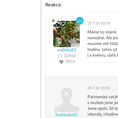
Reakce:
29.7.24 10:39
Máme to stejně. 
nemožné. Ale pos
musíme mít hlídá
hodiny. Letos už
andelka83
( v květnu, dalš
32966
5953
29.7.24 10:41
Partnerský vztah
s mužem jsme jen
Jsme spolu 10 le
víkendy, chodíme
Svetluska55