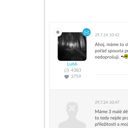
29.7.24 10:42
Ahoj, máme to s
pořád spousta pr
nedoprošuji.
Lu66
4383
3759
29.7.24 10:47
Máme 3 malé děti
to tedy nejde pr
příležitosti a mo