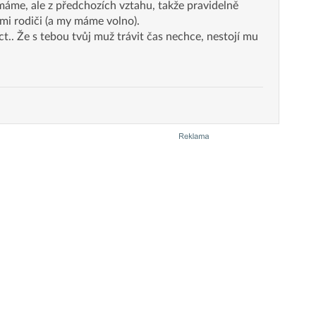
máme, ale z předchozích vztahu, takže pravidelně
ými rodiči (a my máme volno).
ct.. Že s tebou tvůj muž trávit čas nechce, nestojí mu