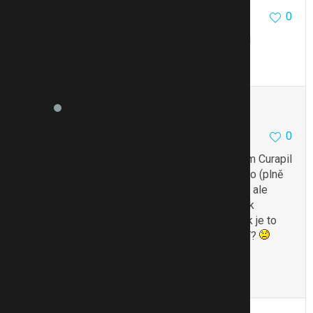
0
15.10.16 12:36
Určitě do te doby, nez budu mít délku jakou chci
To se mi líbí
Citovat
Zmínit
Aspila
8
0
0
18.10.16 10:24
Můžu se zeptat, jak jste dopadla u Dr., jestli Vám Curapil
schválil, i když kojíte? Mám čtyřměsíční miminko (plně
kojím) a taky nad Curapilem uvažuji. Jen si ještě ale
říkám, jestli ty látky v Curapilu nejsou třeba nějak
škodlivé. Protože pokud je to takový zázrak (jak je to
popsané), tak proč se o tom nikde moc nemluví?
Děkuji za reakce.
To se mi líbí
Citovat
Zmínit