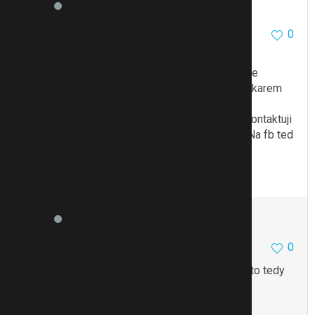
blueberryx
1506
334
0
18.10.16 10:58
@Aspila
Nejde mi na mobilu zkopirovat co napsali. Ale ve
zkratce mi odepsali, ze mnoho zakaznic to s lekarem
konzultovalo a zadne to nebylo zakazano nebo
nedoporuceno. Ale ze jestli chci mit jistotu, at kontaktuji
i sveho. Ja mu teda nevolala a objednala si to. Na fb ted
nekdo komentoval, ze se muze i v tehotenstvi
To se mi líbí
Citovat
Zmínit
Aspila
8
0
0
18.10.16 13:04
Díky moc..
Tak snad to tak opravdu je. Asi si to tedy
taky objednám.