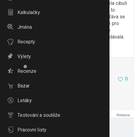
ahoj, když jsem byla malá, tak mi mamka nakrájela cibuli
a dala do toho cukr, aby s pustila šťáva…je lepší to
Kalkulačky
nechat stát, ale dělala jsem si to nedávno a ta šťáva se
pouští docela brzy, ale nevím, jestli je to vhodné pro
Jména
15 měsíční mimi,protože je to čerstvá cibule, ne
vařená…už si nepamatuju odkdy nám to mamka dávala.
Recepty
To se mi líbí
Citovat
Zmínit
Výlety
Ewule0712
3641
30
Recenze
0
7.3.12 07:25
Bazar
Ve stejné době jsem dávala a dr mi to schválila.
Letáky
To se mi líbí
Citovat
Zmínit
Testování a soutěže
Pracovní listy