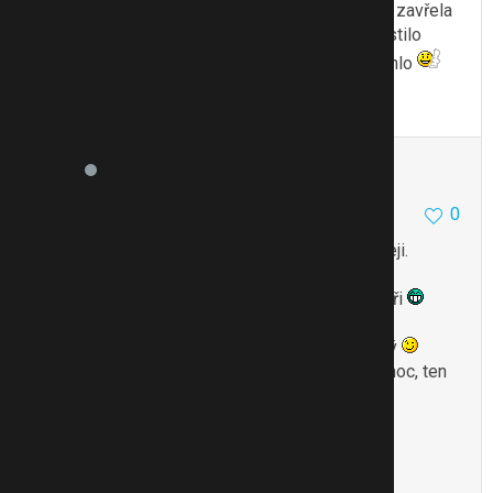
nadrobno větší cibuli a dala na to pár lžic medu, zavřela
do sklenice od přesnídávky, za tři hodiny to pustilo
šťávu, brali jsem to oba, syn i já, a fakt to pomohlo
Citovat
Upravit
obrazek
9868
7
0
7.3.12 07:28
lepší je cukr než med, pustí to šťávu víc a rychleji.
nicméně nám teda tenhle babskej recept nikdy
nepomohl, akorát jsem z toho smrděli jako tchoři
tak nejrychlejší budeš mít skočit do lékárny pro
jitrocelovej sirup třeba, když to nemá tak hrozný
mucoplant dělá i bylinkovej sirup proti kašli na noc, ten
je fajn.
Příspěvek upraven 07.03.12 v 07:30
To se mi líbí
Citovat
Zmínit