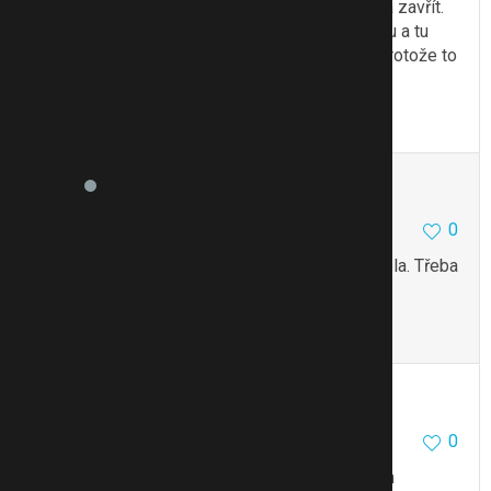
zasypala cukrem. Mus se to hodně upěchovat a zavřít.
To udělala třeba večer a do rána to pustilo šťávu a tu
nám pak po lžičkách dávala. Nám to chutnalo, protože to
bylo sladký a navíc to i pomáhalo od kašle
.
To se mi líbí
Citovat
Zmínit
Hmarilla
1297
5
0
7.3.12 07:27
ahoj, taky jsem už nad cibulí s cukrem přemýšlela. Třeba
se tady dozvím odpověď nebo nějaký názor.
To se mi líbí
Citovat
Zmínit
teresa20
0
7.3.12 07:28
dělala jsem to nedávno pro syna, nakrájela jsem