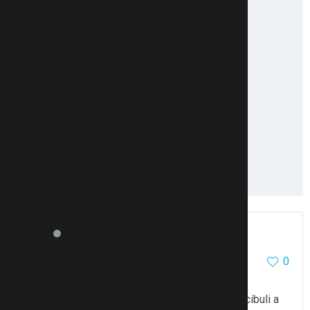
Clarita
5437
2
0
7.3.12 07:26
Ahoj, pamatuji si, že nám mamka dělávala cibuli
s cukrem. Do zavařovačky nakrájela na drobno cibuli a