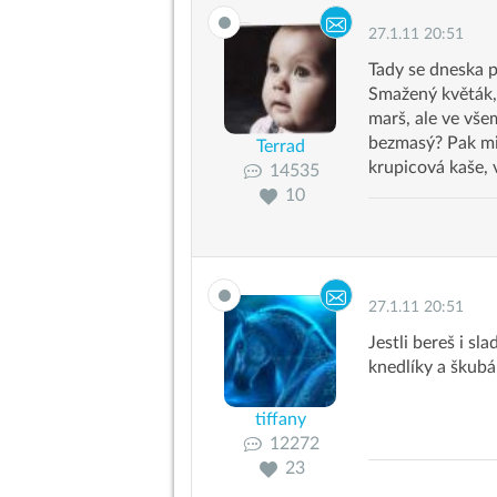
27.1.11 20:51
Tady se dneska p
Smažený květák,
marš, ale ve vše
bezmasý? Pak mil
Terrad
krupicová kaše, 
14535
10
27.1.11 20:51
Jestli bereš i sl
knedlíky a škubá
tiffany
12272
23