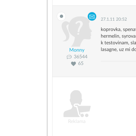
27.1.11 20:52
koprovka, spenat
hermelin, syrov
k testovinam, sl
lasagne, uz mi 
Monny
36544
65
Reklama