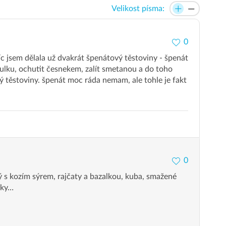
Velikost písma:
0
c jsem dělala už dvakrát špenátový těstoviny - špenát
ulku, ochutit česnekem, zalít smetanou a do toho
 těstoviny. špenát moc ráda nemam, ale tohle je fakt
0
 s kozím sýrem, rajčaty a bazalkou, kuba, smažené
čky…