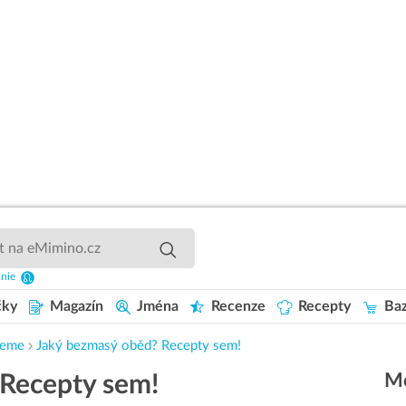
inie
čky
Magazín
Jména
Recenze
Recepty
Baz
jeme
Jaký bezmasý oběd? Recepty sem!
Mo
 Recepty sem!