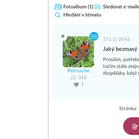
Fotoalbum
(1)
Sledovat e-mail
Hledání v tématu
27.1.11 20:42
Jaký bezmasý
Prosííím, potřeb
točím stále stejn
Petrusche
dospěláky, když
316
1
Stránka: