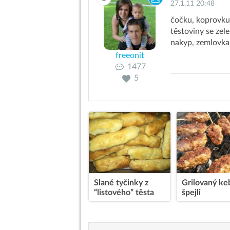
27.1.11 20:48
čočku, koprovku
těstoviny se zel
nakyp, zemlovk
freeonit
1477
5
Slané tyčinky z
Grilovaný ke
“listového” těsta
špejli