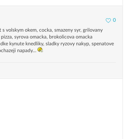
0
 s volskym okem, cocka, smazeny syr, grilovany
a pizza, syrova omacka, brokolicova omacka
adke kynute knedliky, sladky ryzovy nakyp, spenatove
dochazeji napady…