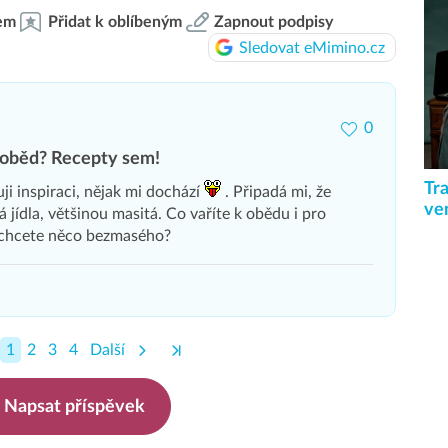
em
Přidat k oblíbeným
Zapnout podpisy
Sledovat eMimino.cz
0
 oběd? Recepty sem!
Tra
uji inspiraci, nějak mi dochází
. Připadá mi, že
ve
á jídla, většinou masitá. Co vaříte k obědu i pro
 chcete něco bezmasého?
1
2
3
4
Další
Napsat příspěvek