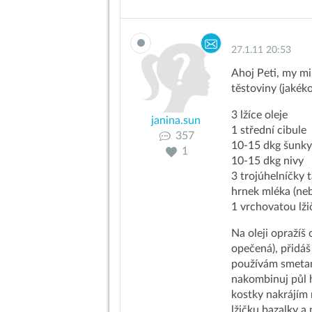
27.1.11 20:53
Ahoj Peti, my m
těstoviny (jakék
3 lžíce oleje
janina.sun
1 střední cibule
357
10-15 dkg šunk
1
10-15 dkg nivy
3 trojúhelníčky 
hrnek mléka (ne
1 vrchovatou lži
Na oleji opražíš 
opečená), přidáš
používám smetanu
nakombinuj půl 
kostky nakrájím 
lžičku bazalky a