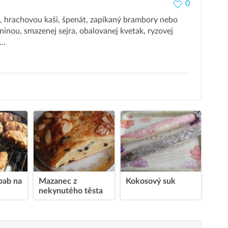
0
, hrachovou kaši, špenát, zapíkaný brambory nebo
eninou, smazenej sejra, obalovanej kvetak, ryzovej
a…
bab na
Mazanec z
Kokosový suk
nekynutého těsta