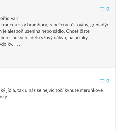
0
ořád vaří.
 francouzský brambory, zapečený těstoviny, grenadýr
m je alespoň uzenina nebo sádlo. Chceš čistě
ión sladkých jídel: rýžový nákyp, palačinky,
vdolky, … .
0
adký jídla, tak u nás se nejvíc točí kynuté meruňkové
nky.