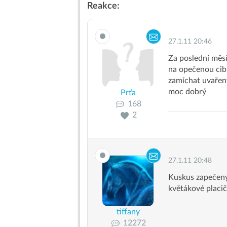
Reakce:
27.1.11 20:46
Za poslední měsí
na opečenou cib
zamíchat uvařený
moc dobrý
Prťa
168
2
27.1.11 20:48
Kuskus zapečený
květákové placi
tiffany
12272