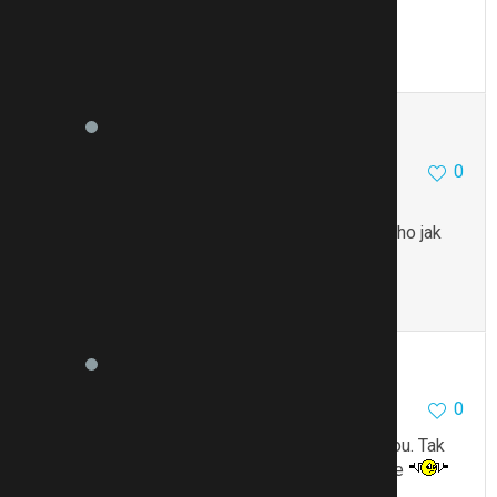
I takhle pokroucenou ji mivate?
To se mi líbí
Citovat
Zmínit
sarink
4396
3
0
17.7.14 17:52
Je to úplně normální cibule
Ty listy co jsou sem tam pokroucené jsou od toho jak
rostou a překáží jim tam jiné
To se mi líbí
Citovat
Zmínit
sarink
4396
3
0
17.7.14 17:58
Našla jsem jak vypadá cibule poškozená vrtalkou. Tak
ještě pak můžeš zkontrolovat po vytažení cibule