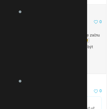
Pavla23
10652
8
0
16.12.11 11:52
osccilo-bereme celá rodina mám s nim dobré
zkušenosti jen když cítím že mi není nějak dobře začnu
brát a zatím (musím zaťukat) nemoci nepřišly
docela i u staršího syna to je dobrý,když začíná být
takovej „usoplenej“ vždy z toho má min.špatné
průdušky začali jsme dávat a v pohodě
To se mi líbí
Citovat
Zmínit
rhiannon
15404
10
0
16.12.11 11:59
matyldaa
píše:
A ta Coryzalia se podává i v 6 měsících??A i když už