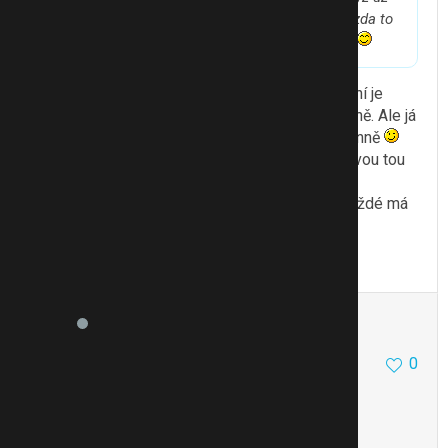
rýmu má??Dost na ni trpíme tak mě to zajímá..zda to
zabírá?A jak často tabletku dáváš??Dík moc
Já začala v roce, předtím rýmu neměl. Dávkování je
společné pro děti a dospělé - max 8 tablet denně. Ale já
jsem sklerotik, takže jsem běžně dávala 3-4 denně
Rozpustila jsem je ve vodě a dávala mu je takovou tou
odměrkou, co je u Nurofenu.
Jo, a dávala jsem, až jak se rýma objevila. Pokaždé má
rýmu o dost menší, líp se mu dýchá, dobře spí.
To se mi líbí
Citovat
Zmínit
Tercie
6451
1
0
22.12.11 15:56
Holky víte prosímvás někdo, jak se to oscillo
dávkuje? Díky