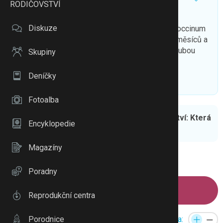
RODIČOVSTVÍ
oscillococcinum
Diskuze
Ahoj holky
Máte někdo zkušenost s oscillococcinum
a Hedelixem na kašel??Pomáhá to?Málá má 6 měsíců a
má rýmu,kašel a teplotu 38..a do toho se nám klubou
Skupiny
zoubky..Fakt ňamka
Poraďte..Díky moc
Deníčky
To se mi líbí
Citovat
Zmínit
Fotoalba
Přečtěte si článek: Homeopatika v těhotenství: Která
Encyklopedie
pomohou?
Magazíny
1
2
Poradny
Napsat příspěvek
Reprodukční centra
Reakce:
Porodnice
Velikost písma: