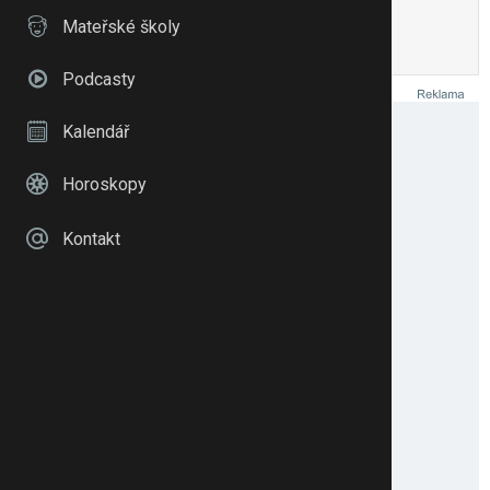
super
Mateřské školy
To se mi líbí
Citovat
Zmínit
Podcasty
Kalendář
Horoskopy
Kontakt