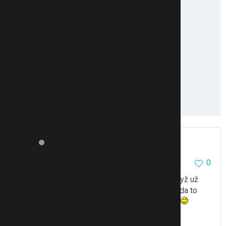
matyldaa
51
0
0
16.12.11 11:33
A ta Coryzalia se podává i v 6 měsících??A i když už
rýmu má??Dost na ni trpíme tak mě to zajímá..zda to
zabírá?A jak často tabletku dáváš??Dík moc
To se mi líbí
Citovat
Zmínit