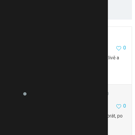
NumLock
0
2.4.10 11:36
To právě chci ještě vydržet,namažu to jen jednotlivě a
opatrně a uvidím,Díky všem za rady.
Citovat
Upravit
BohunkaP
22104
16570
0
2.4.10 13:40
Pálil mě docela hodně, ale pupínky nedělal… Akorát, po
pravdě řečeno, taky nijak moc nepomáhal…