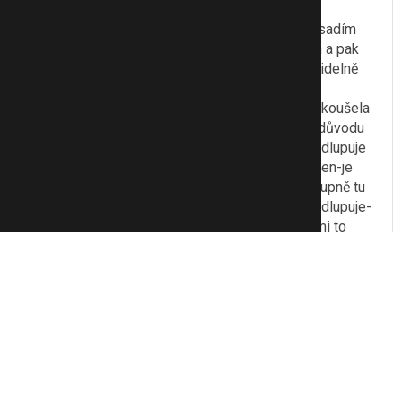
dá zabránit štípání
a další důležítá věc-mazat pravidelně-jak ho vysadím
v představě že už ho nepotřebuji třeba na týden a pak
namažu tak to bolí o hodně víc!!když mažu pravidelně
každý večer tak to štípe jenom chvilku.
já bych to s ním ještě zkusila, fakt jsem toho ozkoušela
milion a tenhle prevít je nejlepší - ale záleží na důvodu
proč se fujky dělaj, mě proto že se mi nějak neodlupuje
pravidelně vrchní vrstva kůže a proto ten skinoren-je
tam nějaká kyselina-proto to pálení - která postupně tu
vrcní část kůže naleptává a ta kůže se pak líp odlupuje-
neucpává se-nedělaj se beďary - asi tak nějak mi to
bylo vysvětleno.
To se mi líbí
Citovat
Zmínit
pavlak5
1853
12
0
2.4.10 16:48
Mě teda nepomohl.Ale já to měla fakt hrozný ,tkže se