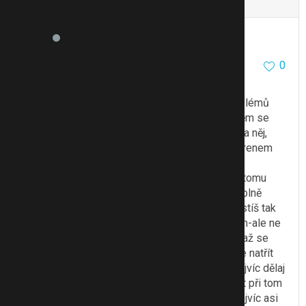
To se mi líbí
Citovat
Zmínit
Mišmiš
6453
26
0
2.4.10 16:27
Ahojky mě tedy pomohl hodně moc
Kožařka mě po hodně dlouhé době zbavila problémů
byla jsem 4× na chemičkém peelingu (ale po něm se
nesmí na slunko takže by byl tak nejvyšší čas na něj,
dělá se po týdnu) a právě v kombinaci se skinorenem
který mažu do teď a fakt paráda
Skinoren pálí a bolí jako svině ale je pár rad jak tomu
zabránit - hlavně - nesnese vlhko!! musíš mít úplně
suchý obličej!! tedy jak si umyješ obličej a vyčistíš tak
za chvilku natřít normálním hydratačním krémem-ale ne
mastným - já mám biodermu tu lehčí a super-a až se
ten krém úplně vsákne tak za 25min? tak teprve natřít
skinoren. nemusí se všude-jen tam kde se ti nejvíc dělaj
fujky. a chvilku vydržet štípání a pak dobrý. a mít při tom
mazání fakt suché ruce. tímhle postupem se nejvíc asi