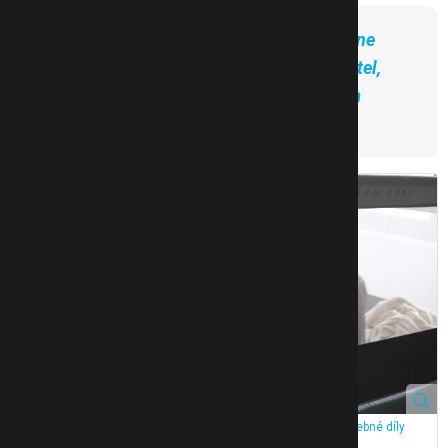
Spojením 2 a více kusů zábran vznikne
bezpečná a pohodlná ohrádka na postel,
která může být během dne útulným
místem na hraní.
Složení je jednoduché, balení obsahuje návod a všechny potřebné díly
k instalaci. Zdroj: eMimino