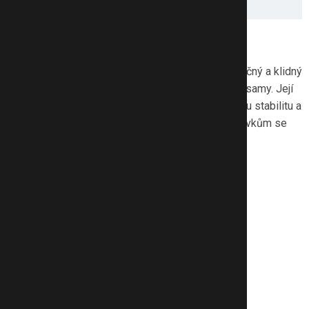
Co jsme testovali?
Zábrany na postel Monkey Mum
zajišťují bezpečný a klidný
spánek pro děti, ať už jsou v posteli s rodiči nebo samy. Její
montáž je rychlá a snadná, přičemž nabízí výbornou stabilitu a
odolnost. Díky elegantnímu designu a funkčním prvkům se
hodí do každé domácnosti.
Vlastnosti zábran Monkey Mum:
Jednoduchá instalace,
bezpečnostní tříkrokový zámek,
nastavitelná výška,
prodyšná plachta,
stažená bočnice na úroveň matrace,
vysoká odolnost a stabilita,
materiál nechytá chlupy.