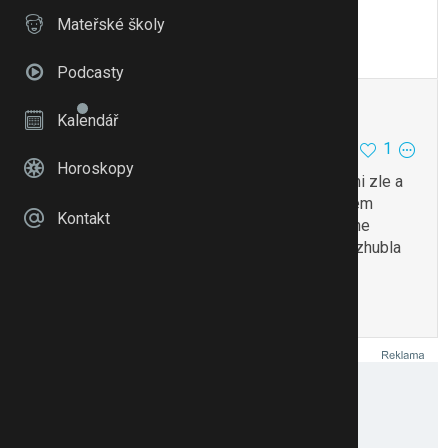
stresem sama
Mateřské školy
To se mi líbí
Citovat
Zmínit
Podcasty
Niki998
11
8
Kalendář
1
10.7.24 09:44
Horoskopy
Nakonec sem si ho vzala a nedoporučuji bylo mi zle a
4 dny sem nemohla bič jist kromě vody měla sem
Kontakt
návalu horka a fakt sem myslela ze sebou sekne
rozhodne to za to nestoji jako za ty 4 dny sem zhubla
5 kilo ale za jakou cenu
To se mi líbí
Citovat
Zmínit