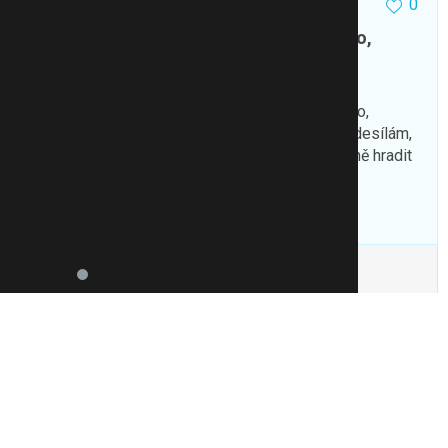
0
20.8.24 15:10
Předepsal Vám někdo Ozempic, Munjaro,
Wegovy?
Ahoj,
Předepsal Vám někdo prosím Ozempic, Munjaro,
Wegovy bez cukrovky nebo pre diabetes? Předesílám,
že mi nejde o hrazení pojišťovnou, chci si ho plně hradit
sama. Mám BMI 40. Děkuji
To se mi líbí
Citovat
Zmínit
chs.jasmin
17065
1778
0
21.8.24 09:44
@MDGenX
píše:
Ahoj, Předepsal Vám někdo prosím
Ozempic, Munjaro, Wegovy bez cukrovky nebo pre
diabetes? Předesílám, že mi nejde o hrazení
pojišťovnou, chci si ho plně hradi...
Více