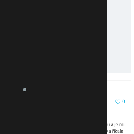
Esmanur
104
44
0
11.7.24 12:29
Zdravím, já mám ozempic od včerejška. Mam
prediabetes a ještě mi pak budou dělat testy
v lednu.Kdyz mi klesne víc cukr, strašně se trepu a je mi
zle, to samé i když mám vyšší cukr. Diabetolozka říkala