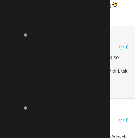
14dni okolo terminu, tak to neres a proste cekej
To se mi líbí
Citovat
Zmínit
BaMaK
3355
73
0
24.3.17 19:56
@levandulka123
Jestli si dobře vzpomínám, tak se
nechává termín podle MS. Jenom, pokud se ve
12. týdnu podle velikosti termín liší o více než 7 dní, tak
se upravuje, pak už ne.
To se mi líbí
Citovat
Zmínit
j.a.n.i1
102176
30598
0
24.3.17 19:56
@levandulka123
Změnila bych doktora, protože
někomu, kdo touhle dobou podle UTZ mění termín bych