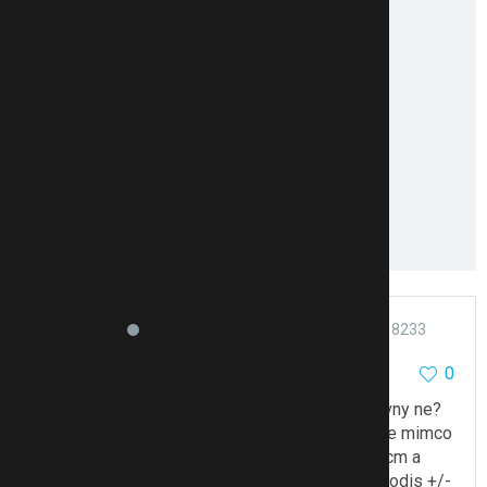
lucynka25
23051
8233
0
24.3.17 19:52
@eviku-miluna
presne tak, kazdopadne jsou divny ne?
maximalne se stim hybe do 1.screeningu, kazde mimco
muze byt jinak velke potom..rodi se 2.500 s 48cm a
taky 4kg s 52cm treba… A stejnak je to jedno… rodis +/-