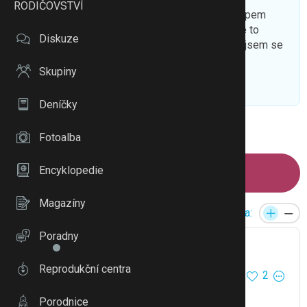
RODIČOVSTVÍ
Ženský, máte někdo dobrou zkušenost s e-shopem
Airydress, nebo Airyclothes? Věděla jsem, že je to
Diskuze
dovoz z Číny, ale až po objednávce i zaplacení jsem se
dostala k blbým recenzním.
Skupiny
To se mi líbí
Citovat
Zmínit
Deníčky
1
2
3
6
Fotoalba
Encyklopedie
Napsat příspěvek
Magazíny
Reakce:
Velikost písma:
Poradny
Petra Z
65594
4709
Reprodukční centra
2
15.1.21 20:45
@hanisv
obrázky krásný, přijde hadr
Porodnice