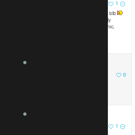
1
15.1.21 21:52
Přesně, bohužel…I já naletěla, jsem neskutečnej blb
Po 2 měsících od objednání a zaplacení mi přišly
3 hadry
Recenze jsem také četla až po… No nic,
poučení pro příště, že
To se mi líbí
Citovat
Zmínit
Petra Z
65594
4709
0
15.1.21 21:52
@hanisv
nebo na maškarní
To se mi líbí
Citovat
Zmínit
hanisv
598
86
1
15.1.21 22:08