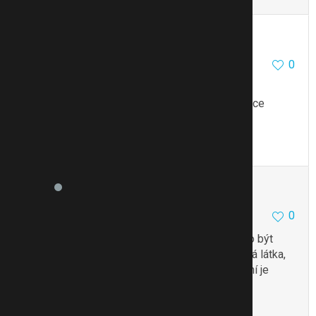
Anonymní
0
7.1.19 00:07
@lepetitprince
mrknu na to.
Nevíte prosím, jestli má dnes ještě např. lékárnice
přístup k léku?
Citovat
Upravit
Tiger-lily
35438
84
0
7.1.19 09:48
@kimki
Podle příbalového letáku by to ale mělo být
úplně totéž - phenterminum 15 mg, stejná účinná látka,
stejné množství
. Ale souhlasím, že běhání je
mnohem lepší nápad.