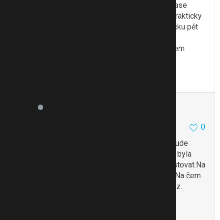
@lepetitprince
já jsem ho brala a teď bych ho zase
potřebovala - jsem zoufalá, že to zpřísnili. Je prakticky
nemožné se k němu dostat
a dát za krabičku pět
tisíc si bohužel nemůžu dovolit..
Anonym kvůli zdejším moralistkám, nemám zájem
o lynč.
Citovat
Upravit
lepetitprince
41
0
0
6.1.19 23:48
Jj teď je to skoro nereálnē.Žádnej doktor si nebude
přidělávat starosti s „Rp s pruhem“.Tím,že jsem byla
u zdroje tak jsem mohla spoustu přípravků otestovat.Na
Adipex nic nemá..........pak už jen dřina a odříkání.Na čem
se mi ještě celkem dobře hublo byla Guareta (viz.
Dr.Staněk myslím).
To se mi líbí
Citovat
Zmínit