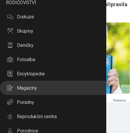
RODIČOVSTVÍ
pedagožka Mgr. Ivana Vlková. Ta pro vás připravila
tipy, jak děti od počítače odlákat.
Diskuze
Skupiny
Deníčky
Fotoalba
Encyklopedie
Magazíny
Poradny
Reprodukční centra
Porodnice