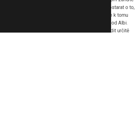
zábavu doma. Je to vlastně jednoduché. Jak se postarat o to,
aby přestaly hrát? Hrajte si s nimi vy sami. Využijte k tomu
například netradiční vzdělávací hry z edice
KVÍDO
od Albi.
Třeba během hraní s
Pohádkovým divadlem
se nudit určitě
nebudete. Divadlo obsahuje kulisy s 21 rekvizitami a příběh
je pokaždé jiný podle toho, co padne na kostkách a co dětská
fantazie vymyslí.