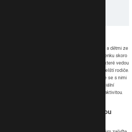
“Vyžeňte” děti ven
Zatímco my jsme trávili hraním na ulici s kamarády a dětmi ze
stejného domu skoro celé dětství, dnešní děti si venku skoro
nehrají. Z části za to mohou moderní technologie, které vedou
k zábavě jednotlivců online, ale také příliš ochranitelští rodiče.
Jak jinak se děti naučí vycházet s lidmi, než tím, že se s nimi
budou potkávat? Člověk je společenský tvor a sociální
interakce jsou tou nejpřirozenější a nejpotřebnější aktivitou.
A to jak pro děti, tak i pro dospělé.
Postarejte se o ještě lepší společnou
zábavu
Vezměte děti do aquaparku, na skákací hrad nebo jim zařiďte